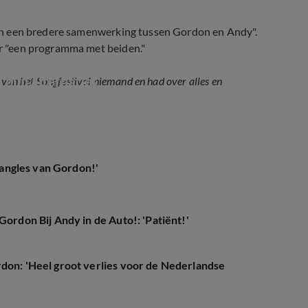
van een bredere samenwerking tussen Gordon en Andy".
ver "een programma met beiden."
hun alternatief 
 van het Songfestival niemand en had over alles en
 zangles van Gordon!'
Gordon Bij Andy in de Auto!: 'Patiënt!'
rdon: 'Heel groot verlies voor de Nederlandse