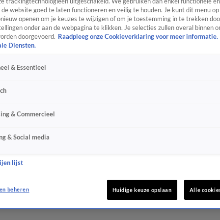
e trackingtechnologieën uitgeschakeld. We gebruiken dan enkel functionele en
de website goed te laten functioneren en veilig te houden. Je kunt dit menu op
ieuw openen om je keuzes te wijzigen of om je toestemming in te trekken door
ellingen onder aan de webpagina te klikken. Je selecties zullen overal binnen o
orden doorgevoerd.
Raadpleeg onze Cookieverklaring voor meer informatie.
ale Diensten.
eel & Essentieel
sch
sing & Commercieel
ng & Social media
jen lijst
en beheren
Huidige keuze opslaan
Alle cookie