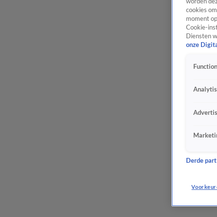
worden dez
cookies om 
moment opn
Cookie-inst
Diensten w
onze Digit
Function
Analyti
Adverti
Marketi
Derde parti
Voorkeur