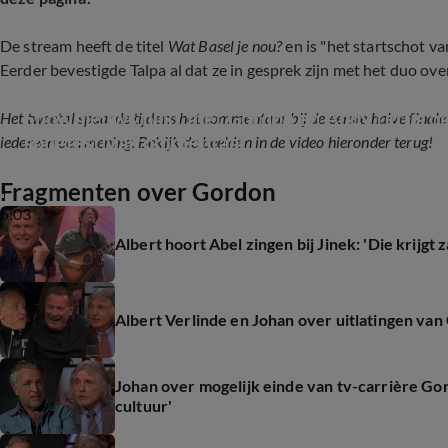
De stream heeft de titel
Wat Basel je nou?
en is "het startschot 
Eerder bevestigde Talpa al dat ze in gesprek zijn met het duo o
Shownieuws blikt met Gordon en Andy terug op 
Het tweetal spaarde tijdens het commentaar bij de eerste halve finale
songfestivalcommentaar
iedereen een mening. Bekijk de beelden in de video hieronder terug!
Fragmenten over Gordon
5:03
Albert hoort Abel zingen bij Jinek: 'Die krijgt
Albert Verlinde en Johan over uitlatingen van 
Johan over mogelijk einde van tv-carrière Go
cultuur'