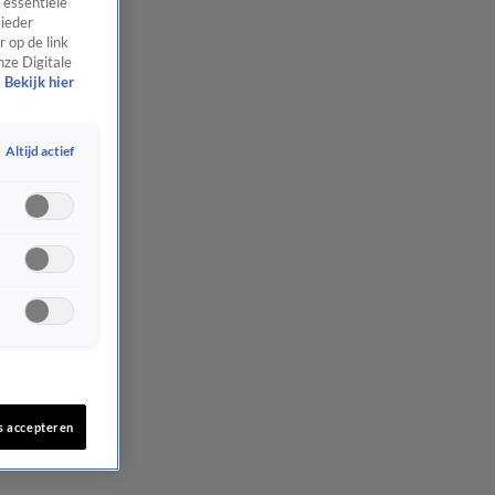
 essentiële
 ieder
 op de link
nze Digitale
Bekijk hier
Altijd actief
s accepteren