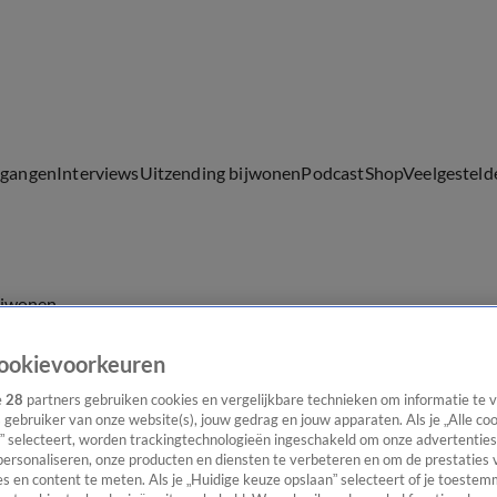
lgangen
Interviews
Uitzending bijwonen
Podcast
Shop
Veelgesteld
ijwonen
ookievoorkeuren
e
28
partners gebruiken cookies en vergelijkbare technieken om informatie te
s gebruiker van onze website(s), jouw gedrag en jouw apparaten. Als je „Alle co
” selecteert, worden trackingtechnologieën ingeschakeld om onze advertenties
personaliseren, onze producten en diensten te verbeteren en om de prestaties 
s en content te meten. Als je „Huidige keuze opslaan” selecteert of je toestemm