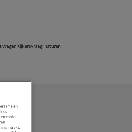
e vragen
Kijkersvraag insturen
 verzamelen
okies
 en content
van
ing intrekt,