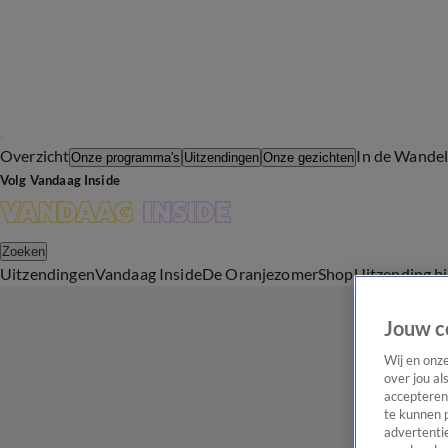
Overzicht
In de Wande
Onze programma's
Uitzendingen
Onze gezichten
Volg Vandaag Inside
Zoeken
Uitzendingen
Vandaag Inside
De Oranjezomer
Shop
Uitzending b
Jouw c
Wij en onz
over jou al
accepteren
te kunnen 
advertentie