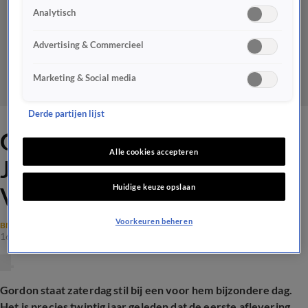
Analytisch
Advertising & Commercieel
Marketing & Social media
Derde partijen lijst
Gordon blikt trots terug op
Alle cookies accepteren
Joling & Gordon Over De
Huidige keuze opslaan
Vloer: 'De chemie was uniek'
Voorkeuren beheren
BN'ERS
16 aug 2025, 11:49
Gordon staat zaterdag stil bij een voor hem bijzondere dag.
Het is precies twintig jaar geleden dat de eerste aflevering