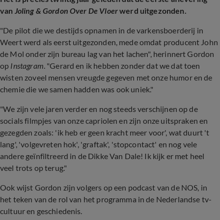
van
Joling & Gordon Over De Vloer
werd uitgezonden.
"De pilot die we destijds opnamen in de varkensboerderij in
Weert werd als eerst uitgezonden, mede omdat producent John
de Mol onder zijn bureau lag van het lachen", herinnert Gordon
op
Instagram
. "Gerard en ik hebben zonder dat we dat toen
wisten zoveel mensen vreugde gegeven met onze humor en de
chemie die we samen hadden was ook uniek."
"We zijn vele jaren verder en nog steeds verschijnen op de
socials filmpjes van onze capriolen en zijn onze uitspraken en
gezegden zoals: 'ik heb er geen kracht meer voor', wat duurt 't
lang', 'volgevreten hok', 'graftak', 'stopcontact' en nog vele
andere geïnfiltreerd in de Dikke Van Dale! Ik kijk er met heel
veel trots op terug."
Ook wijst Gordon zijn volgers op een podcast van de NOS, in
het teken van de rol van het programma in de Nederlandse tv-
cultuur en geschiedenis.