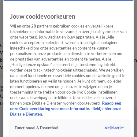
Jouw cookievoorkeuren
Wij en onze
28
partners gebruiken cookies en vergelijkbare
technieken om informatie te verzamelen over jou als gebruiker van
onze website(s), jouw gedrag en jouw apparaten. Als je „Alle
cookies accepteren” selecteert, worden trackingtechnologieën
Overzicht
In de
Onze programma's
Uitzendingen
Onze gezichten
ingeschakeld om onze advertenties en content te kunnen
Wandelgangen
Interviews
Uitzending
personaliseren, onze producten en diensten te verbeteren en om
bijwonen
de prestaties van advertenties en content te meten. Als je
Podcast
Shop
Veelgestelde vragen
Kijkersvraag insturen
„Huidige keuze opslaan” selecteert of je toestemming intrekt,
Volg Vandaag Inside
worden deze trackingtechnologieën uitgeschakeld. We gebruiken
dan enkel functionele en essentiële cookies om de website goed te
laten functioneren en veilig te houden. Je kunt dit menu op ieder
moment opnieuw openen om je keuzes te wijzigen of om je
Zoeken
toestemming in te trekken door op de link Cookie-instellingen
Uitzendingen
Vandaag Inside
De Oranjezomer
Shop
Uitzending
onder aan de webpagina te klikken. Je selecties zullen overal
bijwonen
binnen onze Digitale Diensten worden doorgevoerd.
Raadpleeg
onze Cookieverklaring voor meer informatie.
Bekijk hier onze
Digitale Diensten.
Altijd actief
Functioneel & Essentieel