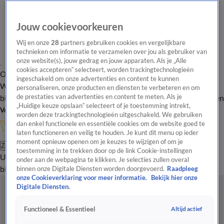
Jouw cookievoorkeuren
Wij en onze
28
partners gebruiken cookies en vergelijkbare
technieken om informatie te verzamelen over jou als gebruiker van
onze website(s), jouw gedrag en jouw apparaten. Als je „Alle
cookies accepteren” selecteert, worden trackingtechnologieën
Overzicht
In de
Onze programma's
Uitzendingen
Onze gezichten
ingeschakeld om onze advertenties en content te kunnen
Wandelgangen
Interviews
Uitzending
personaliseren, onze producten en diensten te verbeteren en om
bijwonen
de prestaties van advertenties en content te meten. Als je
Podcast
Shop
Veelgestelde vragen
Kijkersvraag insturen
„Huidige keuze opslaan” selecteert of je toestemming intrekt,
Volg Vandaag Inside
worden deze trackingtechnologieën uitgeschakeld. We gebruiken
dan enkel functionele en essentiële cookies om de website goed te
laten functioneren en veilig te houden. Je kunt dit menu op ieder
moment opnieuw openen om je keuzes te wijzigen of om je
Zoeken
toestemming in te trekken door op de link Cookie-instellingen
Uitzendingen
Vandaag Inside
De Oranjezomer
Shop
Uitzending
onder aan de webpagina te klikken. Je selecties zullen overal
bijwonen
binnen onze Digitale Diensten worden doorgevoerd.
Raadpleeg
onze Cookieverklaring voor meer informatie.
Bekijk hier onze
Digitale Diensten.
Altijd actief
Functioneel & Essentieel