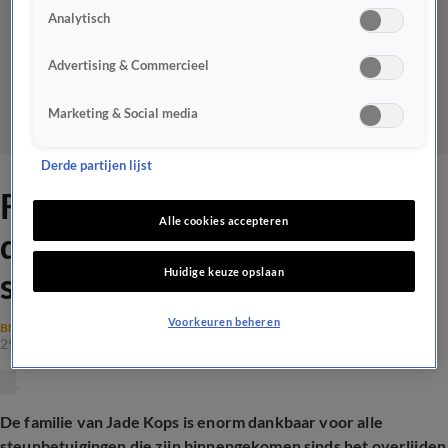
Analytisch
Advertising & Commercieel
Marketing & Social media
Derde partijen lijst
Familie overleden Jade Kops
Alle cookies accepteren
dankbaar voor vele
Huidige keuze opslaan
steunbetuigingen
Voorkeuren beheren
BN'ERS
29 apr 2026, 16:42
De familie van Jade Kops is enorm dankbaar voor alle
steunbetuigingen die zijn binnengekomen sinds het overlijden