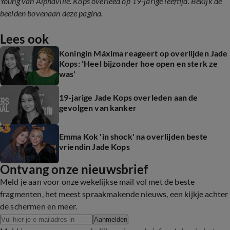
Young van Alphaville. Kops overleed op 19-jarige leeftijd. Bekijk de
beelden bovenaan deze pagina.
Lees ook
Koningin Máxima reageert op overlijden Jade
Kops: ‘Heel bijzonder hoe open en sterk ze
was'
19-jarige Jade Kops overleden aan de
gevolgen van kanker
Emma Kok 'in shock' na overlijden beste
vriendin Jade Kops
Ontvang onze nieuwsbrief
Meld je aan voor onze wekelijkse mail vol met de beste
fragmenten, het meest spraakmakende nieuws, een kijkje achter
de schermen en meer.
Aanmelden