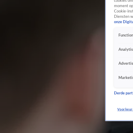
cookies om 
moment opn
Cookie-inst
Diensten w
onze Digit
Function
Analyti
Adverti
Marketi
Derde parti
Voorkeur