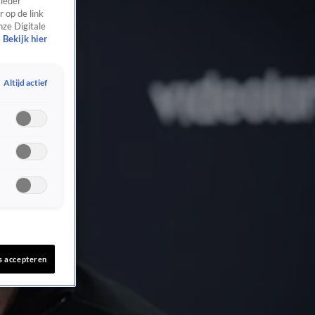
 ieder
 op de link
nze Digitale
Bekijk hier
Altijd actief
s accepteren