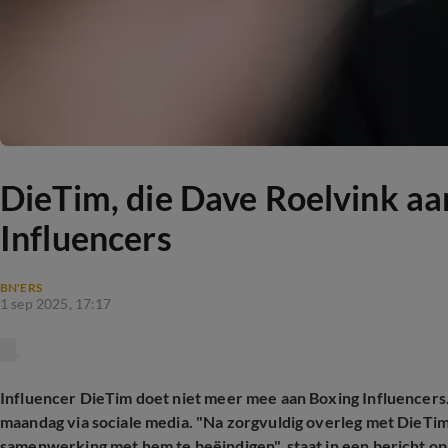
DieTim, die Dave Roelvink aa
Influencers
BN'ERS
1 sep 2025, 17:17
Influencer DieTim doet niet meer mee aan Boxing Influencers
maandag via sociale media. "Na zorgvuldig overleg met DieTim
samenwerking met hem te beëindigen", staat in een bericht op