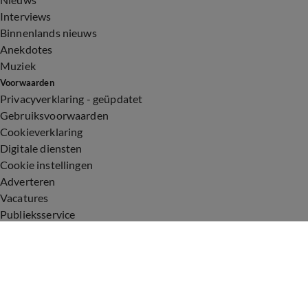
Interviews
Binnenlands nieuws
Anekdotes
Muziek
Voorwaarden
Privacyverklaring - geüpdatet
Gebruiksvoorwaarden
Cookieverklaring
Digitale diensten
Cookie instellingen
Adverteren
Vacatures
Publieksservice
Toegankelijkheid
Uitzendingen
Vandaag Inside
De Oranjezomer
De Oranjezondag