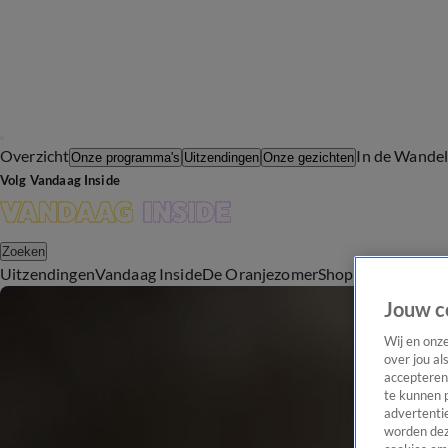
Overzicht
In de Wande
Onze programma's
Uitzendingen
Onze gezichten
Volg Vandaag Inside
Zoeken
Uitzendingen
Vandaag Inside
De Oranjezomer
Shop
Uitzending b
Jouw c
Wij en onz
over jou al
accepteren
te kunnen 
advertentie
worden dez