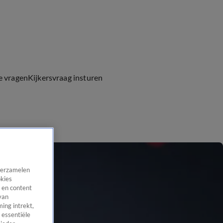
e vragen
Kijkersvraag insturen
 verzamelen
okies
 en content
van
ing intrekt,
 essentiële