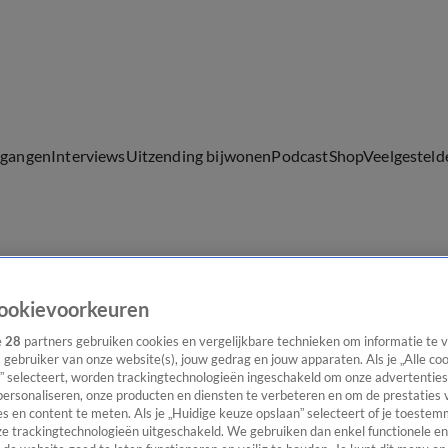
lgangen
Interviews
Uitzending bijwonen
Podcast
Shop
Veelgesteld
ijwonen
ookievoorkeuren
e
28
partners gebruiken cookies en vergelijkbare technieken om informatie te
s gebruiker van onze website(s), jouw gedrag en jouw apparaten. Als je „Alle co
” selecteert, worden trackingtechnologieën ingeschakeld om onze advertenties
personaliseren, onze producten en diensten te verbeteren en om de prestaties 
s en content te meten. Als je „Huidige keuze opslaan” selecteert of je toestemm
e trackingtechnologieën uitgeschakeld. We gebruiken dan enkel functionele en