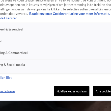
de website goed te laten functioneren en veilig te houden. Je kunt dit menu op
ieuw openen om je keuzes te wijzigen of om je toestemming in te trekken door
ellingen onder aan de webpagina te klikken. Je selecties zullen overal binnen o
orden doorgevoerd.
Raadpleeg onze Cookieverklaring voor meer informatie.
ale Diensten.
eel & Essentieel
sch
sing & Commercieel
ng & Social media
jen lijst
en beheren
Huidige keuze opslaan
Alle cookie