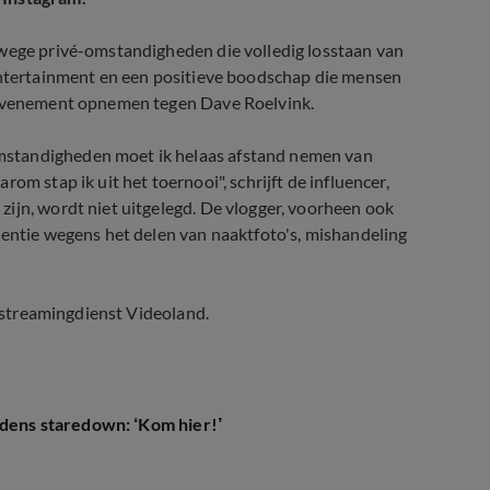
nwege privé-omstandigheden die volledig losstaan van
 entertainment en een positieve boodschap die mensen
t evenement opnemen tegen Dave Roelvink.
mstandigheden moet ik helaas afstand nemen van
om stap ik uit het toernooi", schrijft de influencer,
ijn, wordt niet uitgelegd. De vlogger, voorheen ook
tentie wegens het delen van naaktfoto's, mishandeling
p streamingdienst Videoland.
jdens staredown: ‘Kom hier!’