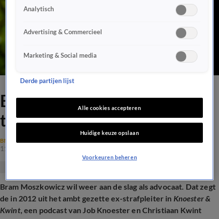
Analytisch
Advertising & Commercieel
Marketing & Social media
Derde partijen lijst
Bram Moszkowicz wil
Alle cookies accepteren
terugkeren als advocaat
Huidige keuze opslaan
BN'ERS
11 juni 2024, 14:15
Voorkeuren beheren
Bram Moszkowicz wil weer aan de slag als advocaat. Dat zegt
de in 2012 uit het ambt gezette ex-strafpleiter in
Knoester &
Kwint
, een podcast van Job Knoester en Christiaan Kwint