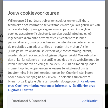
Jouw cookievoorkeuren
Wij en onze
28
partners gebruiken cookies en vergelijkbare
technieken om informatie te verzamelen over jou als gebruiker van
onze website(s), jouw gedrag en jouw apparaten. Als je „Alle
cookies accepteren” selecteert, worden trackingtechnologieën
Overzicht
In de
Onze programma's
Uitzendingen
Onze gezichten
ingeschakeld om onze advertenties en content te kunnen
Wandelgangen
Interviews
Uitzending
personaliseren, onze producten en diensten te verbeteren en om
bijwonen
de prestaties van advertenties en content te meten. Als je
Podcast
Shop
Veelgestelde vragen
Kijkersvraag insturen
„Huidige keuze opslaan” selecteert of je toestemming intrekt,
Volg Vandaag Inside
worden deze trackingtechnologieën uitgeschakeld. We gebruiken
dan enkel functionele en essentiële cookies om de website goed te
laten functioneren en veilig te houden. Je kunt dit menu op ieder
moment opnieuw openen om je keuzes te wijzigen of om je
Zoeken
toestemming in te trekken door op de link Cookie-instellingen
Uitzendingen
Vandaag Inside
De Oranjezomer
Shop
Uitzending
onder aan de webpagina te klikken. Je selecties zullen overal
bijwonen
binnen onze Digitale Diensten worden doorgevoerd.
Raadpleeg
onze Cookieverklaring voor meer informatie.
Bekijk hier onze
Digitale Diensten.
Altijd actief
Functioneel & Essentieel