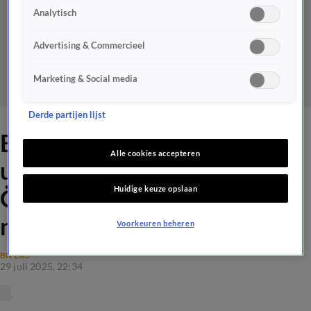
Analytisch
Advertising & Commercieel
Marketing & Social media
Derde partijen lijst
Ben van der Burg hoort
Alle cookies accepteren
uitspraken Jan Slagter over
Huidige keuze opslaan
Özcan Akyol: ‘Dit kan écht
niet!’
Voorkeuren beheren
BN'ERS
29 juli 2025, 22:34