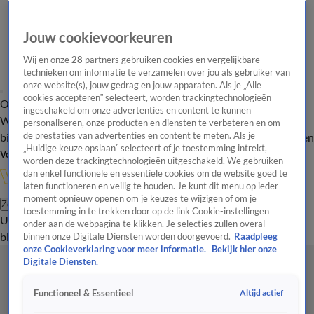
Jouw cookievoorkeuren
Wij en onze
28
partners gebruiken cookies en vergelijkbare
technieken om informatie te verzamelen over jou als gebruiker van
onze website(s), jouw gedrag en jouw apparaten. Als je „Alle
cookies accepteren” selecteert, worden trackingtechnologieën
Overzicht
In de
Onze programma's
Uitzendingen
Onze gezichten
ingeschakeld om onze advertenties en content te kunnen
Wandelgangen
Interviews
Uitzending
personaliseren, onze producten en diensten te verbeteren en om
bijwonen
de prestaties van advertenties en content te meten. Als je
Podcast
Shop
Veelgestelde vragen
Kijkersvraag insturen
„Huidige keuze opslaan” selecteert of je toestemming intrekt,
Volg Vandaag Inside
worden deze trackingtechnologieën uitgeschakeld. We gebruiken
dan enkel functionele en essentiële cookies om de website goed te
laten functioneren en veilig te houden. Je kunt dit menu op ieder
moment opnieuw openen om je keuzes te wijzigen of om je
Zoeken
toestemming in te trekken door op de link Cookie-instellingen
Uitzendingen
Vandaag Inside
De Oranjezomer
Shop
Uitzending
onder aan de webpagina te klikken. Je selecties zullen overal
bijwonen
binnen onze Digitale Diensten worden doorgevoerd.
Raadpleeg
onze Cookieverklaring voor meer informatie.
Bekijk hier onze
Digitale Diensten.
Altijd actief
Functioneel & Essentieel