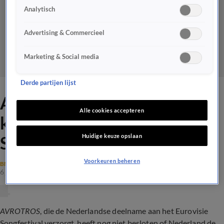
Analytisch
Advertising & Commercieel
Marketing & Social media
Derde partijen lijst
AVROTROS: deelname aan
Alle cookies accepteren
komend Eurovisie
Huidige keuze opslaan
Songfestival niet zeker
Voorkeuren beheren
BN'ERS
6 juni 2024, 14:33
AVROTROS
, die de Nederlandse deelname aan het Eurovisie
Songfestival verzorgt, heeft nog niet besloten of Nederland de