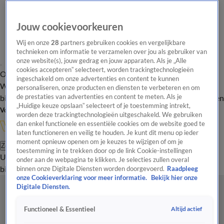
Jouw cookievoorkeuren
Wij en onze
28
partners gebruiken cookies en vergelijkbare
technieken om informatie te verzamelen over jou als gebruiker van
onze website(s), jouw gedrag en jouw apparaten. Als je „Alle
cookies accepteren” selecteert, worden trackingtechnologieën
Overzicht
In de
Onze programma's
Uitzendingen
Onze gezichten
ingeschakeld om onze advertenties en content te kunnen
Wandelgangen
Interviews
Uitzending
personaliseren, onze producten en diensten te verbeteren en om
bijwonen
de prestaties van advertenties en content te meten. Als je
Podcast
Shop
Veelgestelde vragen
Kijkersvraag insturen
„Huidige keuze opslaan” selecteert of je toestemming intrekt,
Volg Vandaag Inside
worden deze trackingtechnologieën uitgeschakeld. We gebruiken
dan enkel functionele en essentiële cookies om de website goed te
laten functioneren en veilig te houden. Je kunt dit menu op ieder
moment opnieuw openen om je keuzes te wijzigen of om je
Zoeken
toestemming in te trekken door op de link Cookie-instellingen
Uitzendingen
Vandaag Inside
De Oranjezomer
Shop
Uitzending
onder aan de webpagina te klikken. Je selecties zullen overal
bijwonen
binnen onze Digitale Diensten worden doorgevoerd.
Raadpleeg
onze Cookieverklaring voor meer informatie.
Bekijk hier onze
Digitale Diensten.
Altijd actief
Functioneel & Essentieel