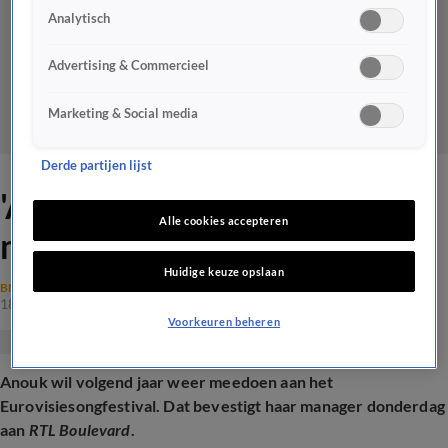
Analytisch
Advertising & Commercieel
Marketing & Social media
Derde partijen lijst
'Anouk wil volgend jaar weer
Alle cookies accepteren
meedoen aan songfestival'
Huidige keuze opslaan
BN'ERS
18 juli 2024, 20:09
Voorkeuren beheren
Anouk wil volgend jaar weer meedoen aan het
Eurovisiesongfestival. Dat bevestigt haar manager donderdag
aan
RTL Boulevard
.