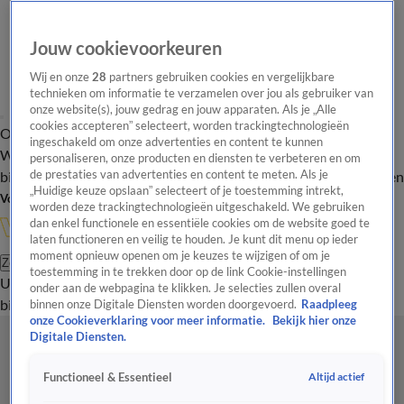
Jouw cookievoorkeuren
Wij en onze
28
partners gebruiken cookies en vergelijkbare
technieken om informatie te verzamelen over jou als gebruiker van
onze website(s), jouw gedrag en jouw apparaten. Als je „Alle
cookies accepteren” selecteert, worden trackingtechnologieën
Overzicht
In de
Onze programma's
Uitzendingen
Onze gezichten
ingeschakeld om onze advertenties en content te kunnen
Wandelgangen
Interviews
Uitzending
personaliseren, onze producten en diensten te verbeteren en om
bijwonen
de prestaties van advertenties en content te meten. Als je
Podcast
Shop
Veelgestelde vragen
Kijkersvraag insturen
„Huidige keuze opslaan” selecteert of je toestemming intrekt,
Volg Vandaag Inside
worden deze trackingtechnologieën uitgeschakeld. We gebruiken
dan enkel functionele en essentiële cookies om de website goed te
laten functioneren en veilig te houden. Je kunt dit menu op ieder
moment opnieuw openen om je keuzes te wijzigen of om je
Zoeken
toestemming in te trekken door op de link Cookie-instellingen
Uitzendingen
Vandaag Inside
De Oranjezomer
Shop
Uitzending
onder aan de webpagina te klikken. Je selecties zullen overal
bijwonen
binnen onze Digitale Diensten worden doorgevoerd.
Raadpleeg
onze Cookieverklaring voor meer informatie.
Bekijk hier onze
Digitale Diensten.
Altijd actief
Functioneel & Essentieel