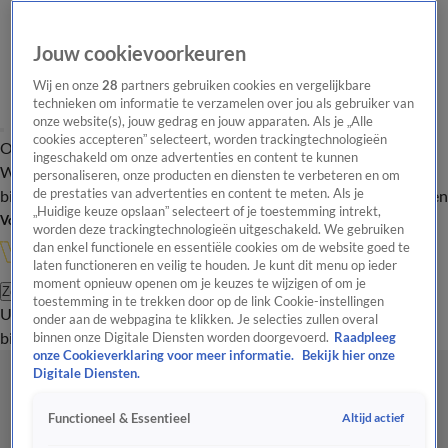
Jouw cookievoorkeuren
Wij en onze
28
partners gebruiken cookies en vergelijkbare
technieken om informatie te verzamelen over jou als gebruiker van
onze website(s), jouw gedrag en jouw apparaten. Als je „Alle
cookies accepteren” selecteert, worden trackingtechnologieën
Overzicht
In de
Onze programma's
Uitzendingen
Onze gezichten
ingeschakeld om onze advertenties en content te kunnen
Wandelgangen
Interviews
Uitzending
personaliseren, onze producten en diensten te verbeteren en om
bijwonen
de prestaties van advertenties en content te meten. Als je
Podcast
Shop
Veelgestelde vragen
Kijkersvraag insturen
„Huidige keuze opslaan” selecteert of je toestemming intrekt,
Volg Vandaag Inside
worden deze trackingtechnologieën uitgeschakeld. We gebruiken
dan enkel functionele en essentiële cookies om de website goed te
laten functioneren en veilig te houden. Je kunt dit menu op ieder
moment opnieuw openen om je keuzes te wijzigen of om je
Zoeken
toestemming in te trekken door op de link Cookie-instellingen
Uitzendingen
Vandaag Inside
De Oranjezomer
Shop
Uitzending
onder aan de webpagina te klikken. Je selecties zullen overal
bijwonen
binnen onze Digitale Diensten worden doorgevoerd.
Raadpleeg
onze Cookieverklaring voor meer informatie.
Bekijk hier onze
Digitale Diensten.
Altijd actief
Functioneel & Essentieel