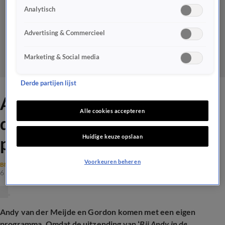
Analytisch
Advertising & Commercieel
Marketing & Social media
Derde partijen lijst
Andy van der Meijde onthult
Alle cookies accepteren
details over nieuw
Huidige keuze opslaan
programma met Gordon
Voorkeuren beheren
BN'ERS
6 mrt 2025, 11:05
Andy van der Meijde en Gordon komen met een eigen
programma. Omdat de uitzending van ‘
Bij Andy in de