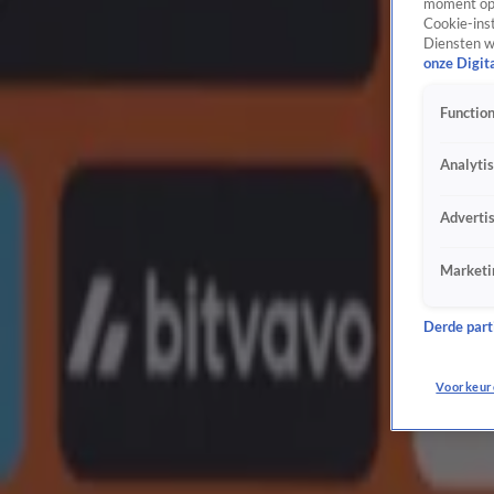
moment opn
Virgil van Dijk: 'Als je de kansen die je krijgt niet afmaakt, ontstaat er geen lekker gevoel'
Cookie-inst
Diensten w
10 juni, 21:07
onze Digit
Oranje
Ronald Koeman geeft een medische update over Bart Verbruggen
Function
10 juni, 20:45
Oranje
Analyti
Ronald Koeman eist verandering bij Oranje: 'En dan ben ik nog netjes'
8 juni, 23:59
Adverti
Oranje
Cody Gakpo na benauwde zege van Oranje op Oezbekistan: 'Dat is iets wat echt beter moe
Marketi
8 juni, 23:54
Oranje
Derde parti
Noa Vahle feliciteert Denzel Dumfries met droomtransfer naar Real Madrid: 'Ik ben een bl
8 juni, 23:38
Oranje
Voorkeur
Ronald Koeman uit onvrede over verblijf: 'Gelukkig maar voor een aantal dagen'
7 juni, 22:35
Oranje