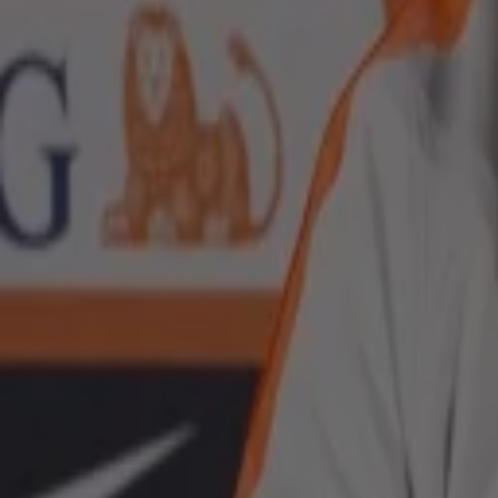
3 juni, 23:19
Oranje
Koeman aangesproken door zijn vrouw tijdens WK-voorbereiding: 'Ze gaf mij wel een boo
2 juni, 16:54
Oranje
Hier vind je een verzameling van alle interviews van Vandaag
Genee samen met tafel- of bargasten terugblikt op de uitzendi
trainers en andere prominenten uit de voetbalwereld.