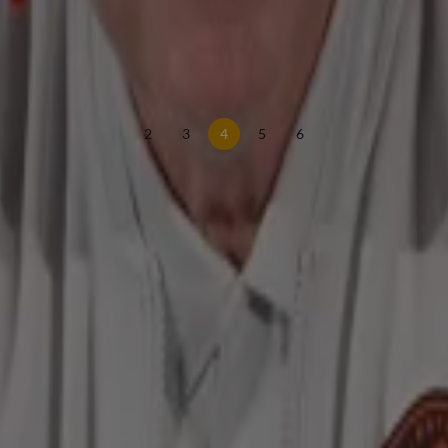
dschap mee...'
2
3
4
5
6
 Inside: van In de Wandelgangen, waarin Wilfred
ng, tot de interviews van Noa Vahle met voetballers,