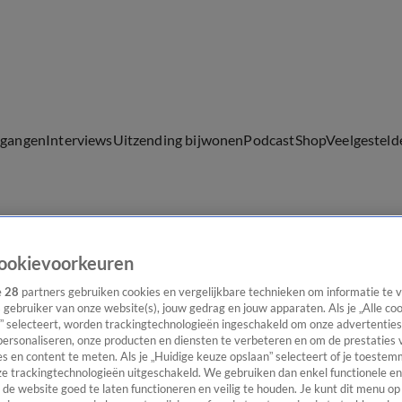
lgangen
Interviews
Uitzending bijwonen
Podcast
Shop
Veelgesteld
ijwonen
ookievoorkeuren
e
28
partners gebruiken cookies en vergelijkbare technieken om informatie te
s gebruiker van onze website(s), jouw gedrag en jouw apparaten. Als je „Alle co
” selecteert, worden trackingtechnologieën ingeschakeld om onze advertenties
personaliseren, onze producten en diensten te verbeteren en om de prestaties 
zending'
s en content te meten. Als je „Huidige keuze opslaan” selecteert of je toestemm
e trackingtechnologieën uitgeschakeld. We gebruiken dan enkel functionele en
de website goed te laten functioneren en veilig te houden. Je kunt dit menu op