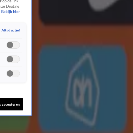
 op de link
nze Digitale
Bekijk hier
Altijd actief
s accepteren