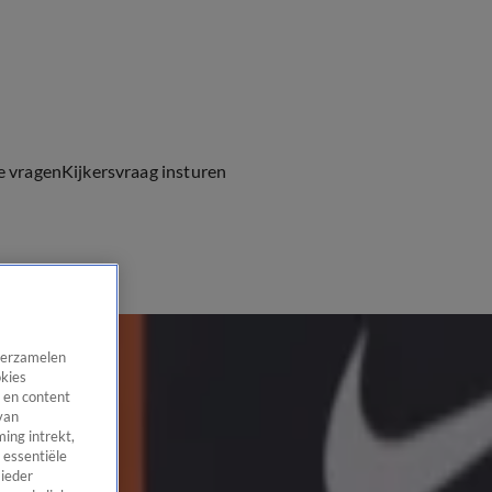
e vragen
Kijkersvraag insturen
 verzamelen
okies
 en content
van
ing intrekt,
 essentiële
 ieder