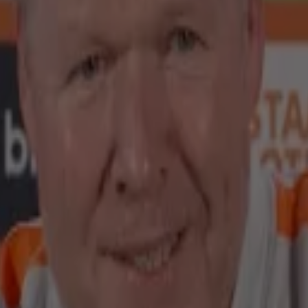
aan!'
!'