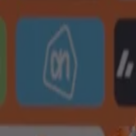
Ronald Koeman openhartig over gezondheid van zijn vrouw: 'Dat is soms moeilijk'
7 juni, 22:25
Oranje
Ronald Koeman verklaart afwezigheid Ruud van Nistelrooij: 'Dat was geen probleem'
7 juni, 22:01
Oranje
Marten de Roon ziet veel kwaliteit bij Oranje: 'Van hem ben ik echt onder de indruk'
5 juni, 08:15
Oranje
Virgil van Dijk: 'We gaan er alles aan doen om Nederland trots te maken'
5 juni, 08:12
Oranje
Oranje-debutant Summerville vol vertrouwen: 'Dan ben je als team door niemand te versl
4 juni, 00:06
Oranje
Frenkie de Jong na nederlaag tegen Algerije: 'Ik heb er nog steeds héél veel vertrouwen in
3 juni, 23:52
Oranje
Maakt Jan Paul van Hecke zich zorgen na nederlaag van Oranje tegen Algerije?