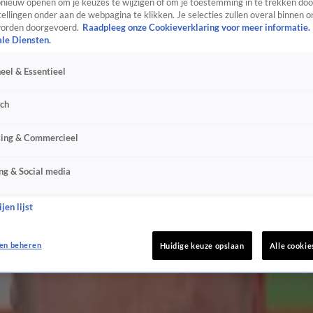
ieuw openen om je keuzes te wijzigen of om je toestemming in te trekken door
ellingen onder aan de webpagina te klikken. Je selecties zullen overal binnen o
orden doorgevoerd.
Raadpleeg onze Cookieverklaring voor meer informatie.
ale Diensten.
eel & Essentieel
sch
sing & Commercieel
t!'
ng & Social media
jen lijst
ij man'
en beheren
Huidige keuze opslaan
Alle cookie