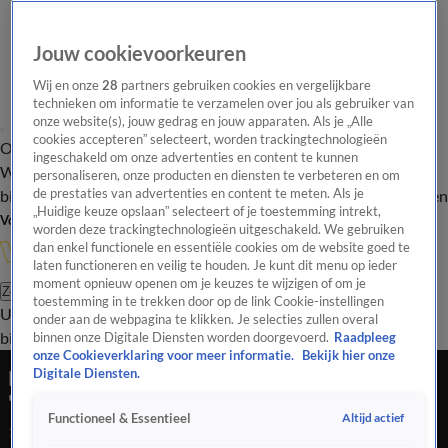
Jouw cookievoorkeuren
Wij en onze
28
partners gebruiken cookies en vergelijkbare
technieken om informatie te verzamelen over jou als gebruiker van
onze website(s), jouw gedrag en jouw apparaten. Als je „Alle
cookies accepteren” selecteert, worden trackingtechnologieën
Overzicht
In de
Onze programma's
Uitzendingen
Onze gezichten
ingeschakeld om onze advertenties en content te kunnen
Wandelgangen
Interviews
Uitzending
personaliseren, onze producten en diensten te verbeteren en om
bijwonen
de prestaties van advertenties en content te meten. Als je
Podcast
Shop
Veelgestelde vragen
Kijkersvraag insturen
„Huidige keuze opslaan” selecteert of je toestemming intrekt,
Volg Vandaag Inside
worden deze trackingtechnologieën uitgeschakeld. We gebruiken
dan enkel functionele en essentiële cookies om de website goed te
laten functioneren en veilig te houden. Je kunt dit menu op ieder
moment opnieuw openen om je keuzes te wijzigen of om je
Zoeken
toestemming in te trekken door op de link Cookie-instellingen
Uitzendingen
Vandaag Inside
De Oranjezomer
Shop
Uitzending
onder aan de webpagina te klikken. Je selecties zullen overal
bijwonen
binnen onze Digitale Diensten worden doorgevoerd.
Raadpleeg
onze Cookieverklaring voor meer informatie.
Bekijk hier onze
Koeman lacht om verspreking van journalist:
Digitale Diensten.
'Mister Michels...'
Altijd actief
Functioneel & Essentieel
1 juli 2024, 17:22