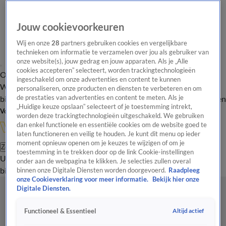
Jouw cookievoorkeuren
Wij en onze
28
partners gebruiken cookies en vergelijkbare
technieken om informatie te verzamelen over jou als gebruiker van
onze website(s), jouw gedrag en jouw apparaten. Als je „Alle
cookies accepteren” selecteert, worden trackingtechnologieën
Overzicht
In de
Onze programma's
Uitzendingen
Onze gezichten
ingeschakeld om onze advertenties en content te kunnen
Wandelgangen
Interviews
Uitzending
personaliseren, onze producten en diensten te verbeteren en om
bijwonen
de prestaties van advertenties en content te meten. Als je
Podcast
Shop
Veelgestelde vragen
Kijkersvraag insturen
„Huidige keuze opslaan” selecteert of je toestemming intrekt,
Volg Vandaag Inside
worden deze trackingtechnologieën uitgeschakeld. We gebruiken
dan enkel functionele en essentiële cookies om de website goed te
laten functioneren en veilig te houden. Je kunt dit menu op ieder
moment opnieuw openen om je keuzes te wijzigen of om je
Zoeken
toestemming in te trekken door op de link Cookie-instellingen
Uitzendingen
Vandaag Inside
De Oranjezomer
Shop
Uitzending
onder aan de webpagina te klikken. Je selecties zullen overal
bijwonen
binnen onze Digitale Diensten worden doorgevoerd.
Raadpleeg
onze Cookieverklaring voor meer informatie.
Bekijk hier onze
Digitale Diensten.
Altijd actief
Functioneel & Essentieel