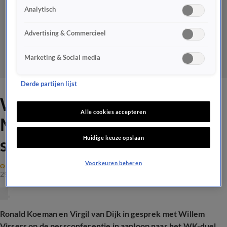
Analytisch
Advertising & Commercieel
Marketing & Social media
Derde partijen lijst
Wat als Nederland -
Alle cookies accepteren
Marokko uitdraait op
Huidige keuze opslaan
strafschoppen?
Voorkeuren beheren
ORANJE
29 juni 2026, 08:40
Ronald Koeman en Virgil van Dijk in gesprek met Willem
Vissers op de persconferentie in aanloop naar het WK-duel