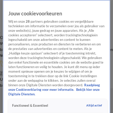
Jouw cookievoorkeuren
Wij en onze
28
partners gebruiken cookies en vergelijkbare
technieken om informatie te verzamelen over jou als gebruiker van
onze website(s), jouw gedrag en jouw apparaten. Als je „Alle
cookies accepteren” selecteert, worden trackingtechnologieën
Overzicht
In de
Onze programma's
Uitzendingen
Onze gezichten
ingeschakeld om onze advertenties en content te kunnen
Wandelgangen
Interviews
Uitzending
personaliseren, onze producten en diensten te verbeteren en om
bijwonen
de prestaties van advertenties en content te meten. Als je
Podcast
Shop
Veelgestelde vragen
Kijkersvraag insturen
„Huidige keuze opslaan” selecteert of je toestemming intrekt,
Volg Vandaag Inside
worden deze trackingtechnologieën uitgeschakeld. We gebruiken
dan enkel functionele en essentiële cookies om de website goed te
laten functioneren en veilig te houden. Je kunt dit menu op ieder
moment opnieuw openen om je keuzes te wijzigen of om je
Zoeken
toestemming in te trekken door op de link Cookie-instellingen
Uitzendingen
Vandaag Inside
De Oranjezomer
Shop
Uitzending
onder aan de webpagina te klikken. Je selecties zullen overal
bijwonen
binnen onze Digitale Diensten worden doorgevoerd.
Raadpleeg
onze Cookieverklaring voor meer informatie.
Bekijk hier onze
Digitale Diensten.
Altijd actief
Functioneel & Essentieel