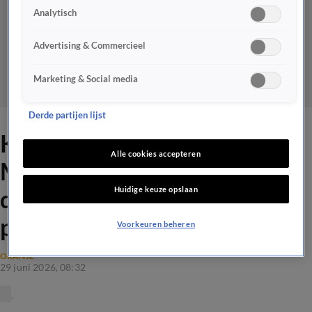
Analytisch
Advertising & Commercieel
Marketing & Social media
Derde partijen lijst
Koeman over duel met
Alle cookies accepteren
Marokko: 'Eigenlijk jammer
Huidige keuze opslaan
dat deze wedstrijd nú al
plaatsvindt'
Voorkeuren beheren
ORANJE
29 juni 2026, 08:32