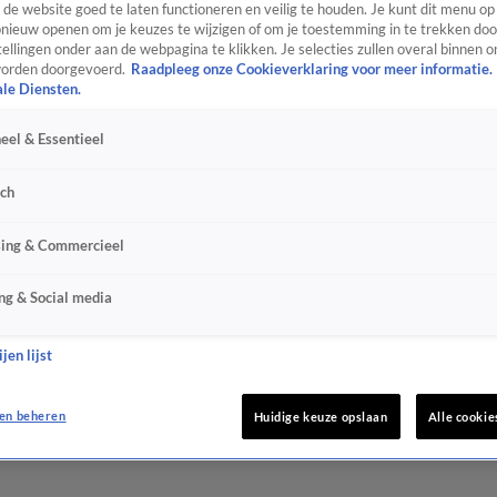
de website goed te laten functioneren en veilig te houden. Je kunt dit menu op
ieuw openen om je keuzes te wijzigen of om je toestemming in te trekken door
ellingen onder aan de webpagina te klikken. Je selecties zullen overal binnen o
orden doorgevoerd.
Raadpleeg onze Cookieverklaring voor meer informatie.
ale Diensten.
eel & Essentieel
sch
sing & Commercieel
ng & Social media
jen lijst
en beheren
Huidige keuze opslaan
Alle cookie