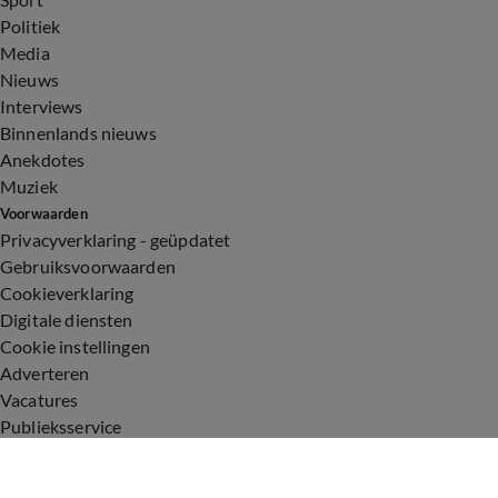
Politiek
Media
Nieuws
Interviews
Binnenlands nieuws
Anekdotes
Muziek
Voorwaarden
Privacyverklaring - geüpdatet
Gebruiksvoorwaarden
Cookieverklaring
Digitale diensten
Cookie instellingen
Adverteren
Vacatures
Publieksservice
Toegankelijkheid
Uitzendingen