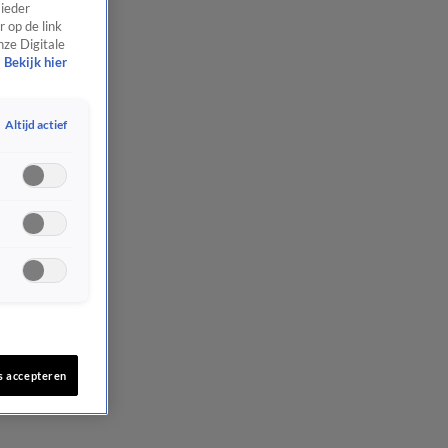
 ieder
 op de link
nze Digitale
Bekijk hier
Altijd actief
s accepteren