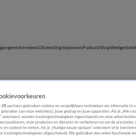
lgangen
Interviews
Uitzending bijwonen
Podcast
Shop
Veelgesteld
ijwonen
ookievoorkeuren
e
28
partners gebruiken cookies en vergelijkbare technieken om informatie te
s gebruiker van onze website(s), jouw gedrag en jouw apparaten. Als je „Alle co
” selecteert, worden trackingtechnologieën ingeschakeld om onze advertenties
personaliseren, onze producten en diensten te verbeteren en om de prestaties 
s en content te meten. Als je „Huidige keuze opslaan” selecteert of je toestemm
e trackingtechnologieën uitgeschakeld. We gebruiken dan enkel functionele en