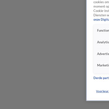
cookies om 
moment opn
Cookie-inst
Diensten w
onze Digit
Function
Analyti
Adverti
Marketi
Derde parti
Voorkeur