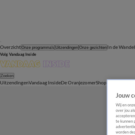
Overzicht
In de Wande
Onze programma's
Uitzendingen
Onze gezichten
Volg Vandaag Inside
Zoeken
Uitzendingen
Vandaag Inside
De Oranjezomer
Shop
Uitzending b
Jouw c
Wij en onz
over jou al
accepteren
te kunnen 
advertentie
worden dez