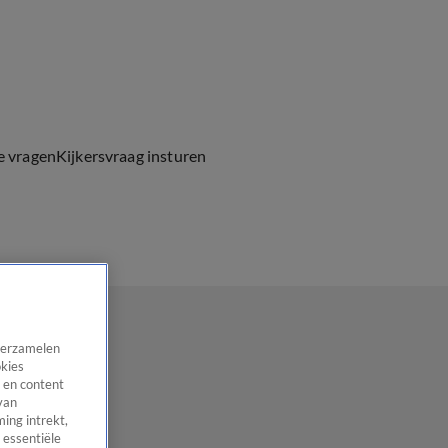
e vragen
Kijkersvraag insturen
 verzamelen
okies
 en content
van
ing intrekt,
 essentiële