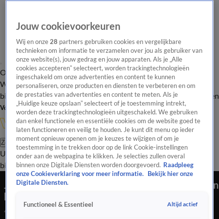
Jouw cookievoorkeuren
Wij en onze
28
partners gebruiken cookies en vergelijkbare
technieken om informatie te verzamelen over jou als gebruiker van
onze website(s), jouw gedrag en jouw apparaten. Als je „Alle
cookies accepteren” selecteert, worden trackingtechnologieën
Overzicht
In de
Onze programma's
Uitzendingen
Onze gezichten
ingeschakeld om onze advertenties en content te kunnen
Wandelgangen
Interviews
Uitzending
personaliseren, onze producten en diensten te verbeteren en om
bijwonen
de prestaties van advertenties en content te meten. Als je
Podcast
Shop
Veelgestelde vragen
Kijkersvraag insturen
„Huidige keuze opslaan” selecteert of je toestemming intrekt,
Volg Vandaag Inside
worden deze trackingtechnologieën uitgeschakeld. We gebruiken
dan enkel functionele en essentiële cookies om de website goed te
laten functioneren en veilig te houden. Je kunt dit menu op ieder
moment opnieuw openen om je keuzes te wijzigen of om je
Zoeken
toestemming in te trekken door op de link Cookie-instellingen
Uitzendingen
Vandaag Inside
De Oranjezomer
Shop
Uitzending
onder aan de webpagina te klikken. Je selecties zullen overal
bijwonen
binnen onze Digitale Diensten worden doorgevoerd.
Raadpleeg
onze Cookieverklaring voor meer informatie.
Bekijk hier onze
Jan Boskamp schrok zich kapot van Oranje: 'Toen
Digitale Diensten.
hadden we het weer moeilijk'
Altijd actief
Functioneel & Essentieel
4 juli 2024, 10:39