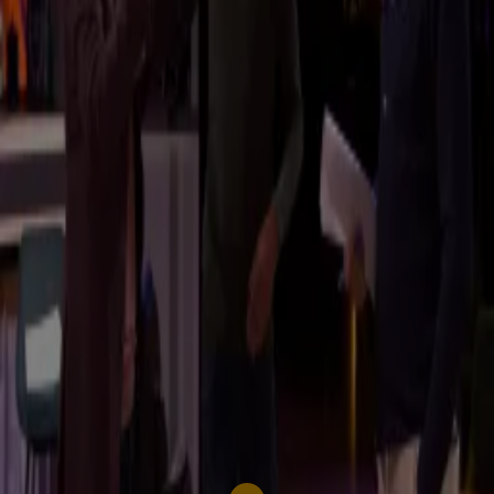
weg kwijt!'
21 jan 2025, 09:00
In de Wandelgangen met Sam Hagens en Pieter Cobelens: 'Zullen we dat gewoon
afspreken hier?'
21 dec 2024, 12:25
Ben van der Burg geschokt na uitzending Vandaag Inside: 'Dit sloeg echt helemaal
nergens op!'
20 dec 2024, 08:31
In de Wandelgangen met Malou Petter: 'Moeten we stoppen nu? Ze is weg!'
19 dec 2024, 08:26
Merel Ek neemt Thomas van Groningen in de maling In de Wandelgangen: 'Dat had je niet
door, hè!'
18 dec 2024, 08:39
In de Wandelgangen: ‘Chris kom op, dit slaat toch helemaal nergens op?!’
17 dec 2024, 08:34
Co Stompé en Ben van der Burg begrijpen niets van kritiek Harm Edens op Vandaag
Inside: 'Waarom?!'
14 dec 2024, 12:11