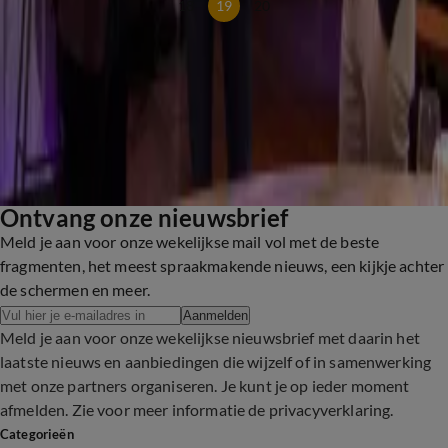
18
19
20
In de Wandelgangen is een online rubriek van Vandaag Inside,
waarin Wilfred Genee samen met tafel- of bargasten
terugblikt op de uitzending. Ze bespreken opvallende
momenten én onderwerpen die de uitzending niet hebben
gehaald. Van sport tot showbizz en politiek: niets blijft
onbesproken.
Ontvang onze nieuwsbrief
Meld je aan voor onze wekelijkse mail vol met de beste
fragmenten, het meest spraakmakende nieuws, een kijkje achter
de schermen en meer.
Aanmelden
Meld je aan voor onze wekelijkse nieuwsbrief met daarin het
laatste nieuws en aanbiedingen die wijzelf of in samenwerking
met onze partners organiseren. Je kunt je op ieder moment
afmelden. Zie voor meer informatie de
privacyverklaring
.
Categorieën