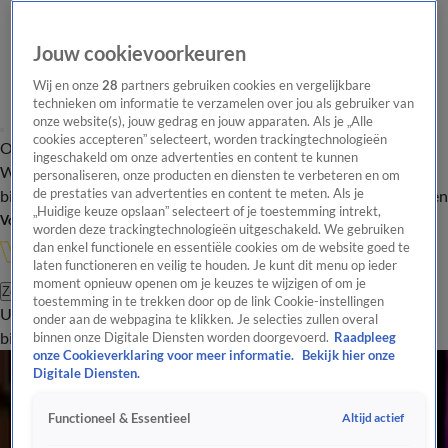
Jouw cookievoorkeuren
Wij en onze
28
partners gebruiken cookies en vergelijkbare
technieken om informatie te verzamelen over jou als gebruiker van
onze website(s), jouw gedrag en jouw apparaten. Als je „Alle
cookies accepteren” selecteert, worden trackingtechnologieën
Overzicht
In de
Onze programma's
Uitzendingen
Onze gezichten
ingeschakeld om onze advertenties en content te kunnen
Wandelgangen
Interviews
Uitzending
personaliseren, onze producten en diensten te verbeteren en om
bijwonen
de prestaties van advertenties en content te meten. Als je
Podcast
Shop
Veelgestelde vragen
Kijkersvraag insturen
„Huidige keuze opslaan” selecteert of je toestemming intrekt,
Volg Vandaag Inside
worden deze trackingtechnologieën uitgeschakeld. We gebruiken
dan enkel functionele en essentiële cookies om de website goed te
laten functioneren en veilig te houden. Je kunt dit menu op ieder
moment opnieuw openen om je keuzes te wijzigen of om je
Zoeken
toestemming in te trekken door op de link Cookie-instellingen
Uitzendingen
Vandaag Inside
De Oranjezomer
Shop
Uitzending
onder aan de webpagina te klikken. Je selecties zullen overal
bijwonen
binnen onze Digitale Diensten worden doorgevoerd.
Raadpleeg
onze Cookieverklaring voor meer informatie.
Bekijk hier onze
In de wandelgangen
Digitale Diensten.
Wilfred: ‘Als ik jou was, zou ik gewoon lekker bij de lokale omroep gaan werken...'
4 feb 2025, 08:22
Altijd actief
Functioneel & Essentieel
Thomas van Groningen: 'Ik voel mij bij Vandaag Inside meer op m'n gemak dan bij de NPO'