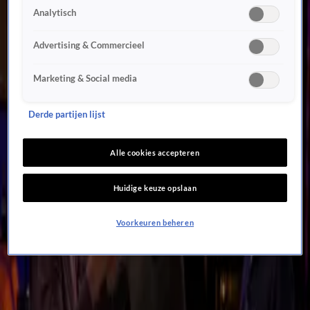
31 jan 2025, 08:32
Analytisch
In de Wandelgangen met Albert Verlinde: 'Ik heb het hier ontzettend naar mijn zin!'
30 jan 2025, 12:00
Advertising & Commercieel
In de Wandelgangen met Mona Keijzer: 'Van dit programma ga je niet gedeprimeerd naar
bed!'
Marketing & Social media
29 jan 2025, 09:24
Valentijn en Chris over nieuwe aandeelhouders Vitesse: 'Wie wil dat nou nog kopen?!'
Derde partijen lijst
28 jan 2025, 09:19
Wilfred blikt met Dave Maasland terug op uitzending Vandaag Inside: 'Was ik te hard?'
Alle cookies accepteren
25 jan 2025, 15:43
Mart de Kruif biedt zich aan voor teambuilding bij Feyenoord: 'Laat ze maar bellen!'
24 jan 2025, 09:25
Huidige keuze opslaan
Albert Verlinde loopt acuut weg In de Wandelgangen na terugblik Wilfred: 'Toen werd jij
Voorkeuren beheren
boos!'
23 jan 2025, 08:43
Renske Leijten blikt In de Wandelgangen terug op debuut bij Vandaag Inside: 'Ik vond het
leuk!'
22 jan 2025, 08:54
In de Wandelgangen met Valentijn Driessen: 'Wesley Sneijder is af en toe een beetje de