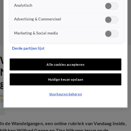
Analytisch
Advertising & Commercieel
Marketing & Social media
Derde partijen lijst
Wilfred Genee dreigt Tina
Alle cookies accepteren
Nijkamp het zwembad in te
Huidige keuze opslaan
gooien: 'NEE!'
Voorkeuren beheren
IN DE WANDELGANGEN
18 mei 2026, 18:05
In de Wandelgangen, een online rubriek van Vandaag Inside,
blikken Wilfred Genee en Tina Nijkamp terug op de