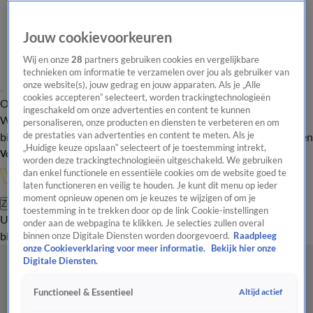
Jouw cookievoorkeuren
Wij en onze
28
partners gebruiken cookies en vergelijkbare
technieken om informatie te verzamelen over jou als gebruiker van
onze website(s), jouw gedrag en jouw apparaten. Als je „Alle
cookies accepteren” selecteert, worden trackingtechnologieën
Overzicht
In de
Onze programma's
Uitzendingen
Onze gezichten
ingeschakeld om onze advertenties en content te kunnen
Wandelgangen
Interviews
Uitzending
personaliseren, onze producten en diensten te verbeteren en om
bijwonen
de prestaties van advertenties en content te meten. Als je
Podcast
Shop
Veelgestelde vragen
Kijkersvraag insturen
„Huidige keuze opslaan” selecteert of je toestemming intrekt,
Volg Vandaag Inside
worden deze trackingtechnologieën uitgeschakeld. We gebruiken
dan enkel functionele en essentiële cookies om de website goed te
laten functioneren en veilig te houden. Je kunt dit menu op ieder
moment opnieuw openen om je keuzes te wijzigen of om je
Zoeken
toestemming in te trekken door op de link Cookie-instellingen
Uitzendingen
Vandaag Inside
De Oranjezomer
Shop
Uitzending
onder aan de webpagina te klikken. Je selecties zullen overal
bijwonen
binnen onze Digitale Diensten worden doorgevoerd.
Raadpleeg
onze Cookieverklaring voor meer informatie.
Bekijk hier onze
Digitale Diensten.
Altijd actief
Functioneel & Essentieel