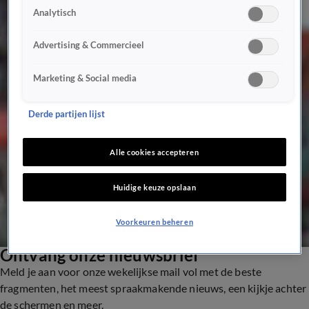
De Krantjes: René van der Gijp vertelt op geheel eigen wijze over het eten van leguaan:
Analytisch
'Boomkip!'
28 mei, 16:04
Advertising & Commercieel
De Krantjes: René van der Gijp over Rico Verhoeven, Max Verstappen, Wout Weghorst
en Gordon
Marketing & Social media
26 mei, 15:00
René en Wilfred genieten met volle teugen van sushi in héérlijke aflevering van De
Derde partijen lijst
Krantjes!
22 mei, 16:02
Alle cookies accepteren
René van der Gijp blikt tijdens terugkeer van De Krantjes zelfkritisch terug op grappen
over Manolev
19 mei, 07:13
Huidige keuze opslaan
1
Voorkeuren beheren
Ontvang onze nieuwsbrief
Meld je aan voor onze wekelijkse mail vol met de beste
fragmenten, het meest spraakmakende nieuws, een kijkje achter
de schermen en meer.