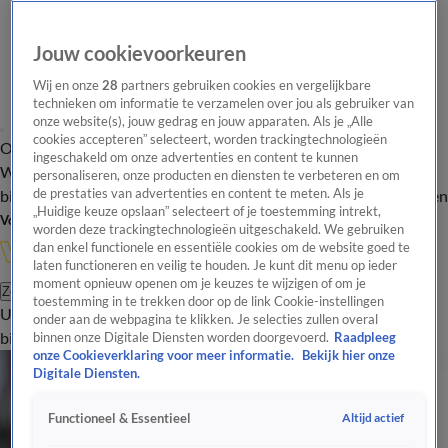
Jouw cookievoorkeuren
Wij en onze
28
partners gebruiken cookies en vergelijkbare
technieken om informatie te verzamelen over jou als gebruiker van
onze website(s), jouw gedrag en jouw apparaten. Als je „Alle
cookies accepteren” selecteert, worden trackingtechnologieën
Overzicht
In de
Onze programma's
Uitzendingen
Onze gezichten
ingeschakeld om onze advertenties en content te kunnen
Wandelgangen
Interviews
Uitzending
personaliseren, onze producten en diensten te verbeteren en om
bijwonen
de prestaties van advertenties en content te meten. Als je
Podcast
Shop
Veelgestelde vragen
Kijkersvraag insturen
„Huidige keuze opslaan” selecteert of je toestemming intrekt,
Volg Vandaag Inside
worden deze trackingtechnologieën uitgeschakeld. We gebruiken
dan enkel functionele en essentiële cookies om de website goed te
laten functioneren en veilig te houden. Je kunt dit menu op ieder
moment opnieuw openen om je keuzes te wijzigen of om je
Zoeken
toestemming in te trekken door op de link Cookie-instellingen
Uitzendingen
Vandaag Inside
De Oranjezomer
Shop
Uitzending
onder aan de webpagina te klikken. Je selecties zullen overal
bijwonen
binnen onze Digitale Diensten worden doorgevoerd.
Raadpleeg
onze Cookieverklaring voor meer informatie.
Bekijk hier onze
De Krantjes
Digitale Diensten.
De Krantjes: René van der Gijp over voetbaltijd met Koeman: 'Hij kon je een enorme
doodschop geven!'
Altijd actief
Functioneel & Essentieel
30 mei, 09:21