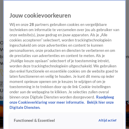
Jouw cookievoorkeuren
Wij en onze
28
partners gebruiken cookies en vergelijkbare
technieken om informatie te verzamelen over jou als gebruiker van
onze website(s), jouw gedrag en jouw apparaten. Als je „Alle
cookies accepteren” selecteert, worden trackingtechnologieën
Overzicht
In de
Onze programma's
Uitzendingen
Onze gezichten
ingeschakeld om onze advertenties en content te kunnen
Wandelgangen
Interviews
Uitzending
personaliseren, onze producten en diensten te verbeteren en om
bijwonen
de prestaties van advertenties en content te meten. Als je
Podcast
Shop
Veelgestelde vragen
Kijkersvraag insturen
„Huidige keuze opslaan” selecteert of je toestemming intrekt,
Volg Vandaag Inside
worden deze trackingtechnologieën uitgeschakeld. We gebruiken
dan enkel functionele en essentiële cookies om de website goed te
laten functioneren en veilig te houden. Je kunt dit menu op ieder
moment opnieuw openen om je keuzes te wijzigen of om je
Zoeken
toestemming in te trekken door op de link Cookie-instellingen
Uitzendingen
Vandaag Inside
De Oranjezomer
Shop
Uitzending
onder aan de webpagina te klikken. Je selecties zullen overal
bijwonen
binnen onze Digitale Diensten worden doorgevoerd.
Raadpleeg
Cocktailtje Met...
onze Cookieverklaring voor meer informatie.
Bekijk hier onze
Digitale Diensten.
Cocktailtje Met…
Cocktailtje Met...
Altijd actief
Functioneel & Essentieel
Helaas kunnen we geen items vinden.