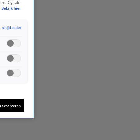
nze Digitale
Bekijk hier
Altijd actief
s accepteren