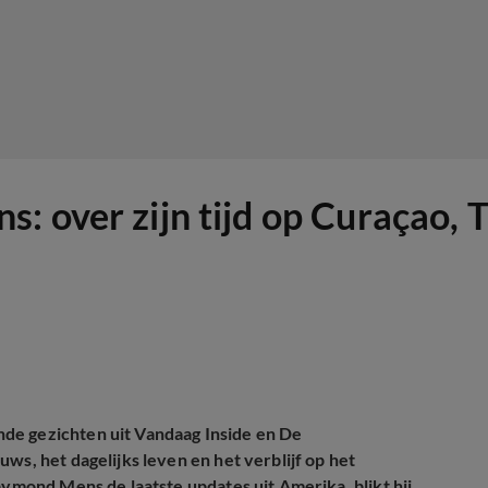
: over zijn tijd op Curaçao, 
de gezichten uit Vandaag Inside en De
ws, het dagelijks leven en het verblijf op het
aymond Mens de laatste updates uit Amerika, blikt hij