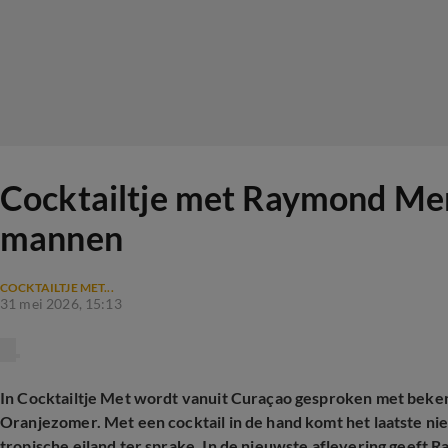
Cocktailtje met Raymond Mens
mannen
COCKTAILTJE MET...
31 mei 2026, 15:13
In Cocktailtje Met wordt vanuit Curaçao gesproken met beken
Oranjezomer. Met een cocktail in de hand komt het laatste nieu
tropische eiland ter sprake. In de nieuwste aflevering geeft R