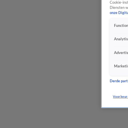
Cookie-inst
Diensten w
onze Digit
Function
Analyti
Adverti
Marketi
Derde parti
Voorkeur