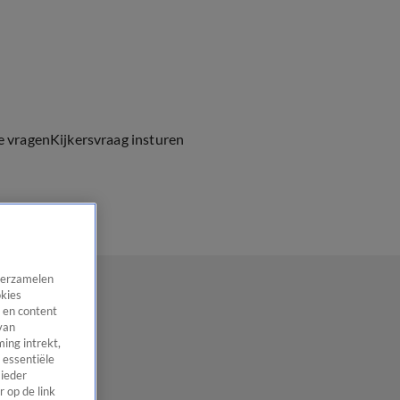
e vragen
Kijkersvraag insturen
 verzamelen
okies
 en content
van
ing intrekt,
 essentiële
 ieder
 op de link