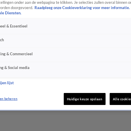
ellingen onder aan de webpagina te klikken. Je selecties zullen overal binnen o
orden doorgevoerd.
Raadpleeg onze Cookieverklaring voor meer informatie.
ale Diensten.
eel & Essentieel
sch
sing & Commercieel
ng & Social media
jen lijst
en beheren
Huidige keuze opslaan
Alle cookie