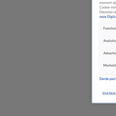
moment opn
Cookie-inst
Diensten w
onze Digit
Function
Analyti
Adverti
Marketi
Derde parti
Voorkeur