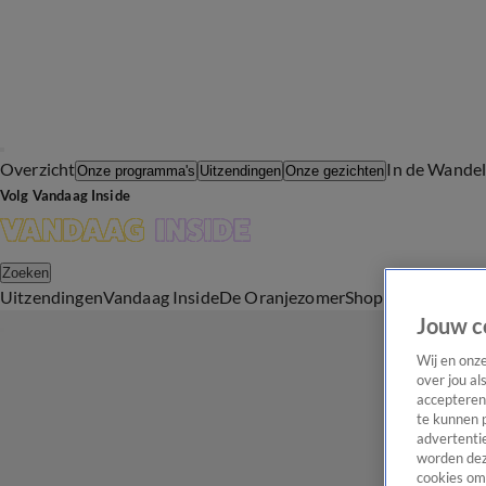
Overzicht
In de Wande
Onze programma's
Uitzendingen
Onze gezichten
Volg Vandaag Inside
Zoeken
Uitzendingen
Vandaag Inside
De Oranjezomer
Shop
Uitzending b
Jouw c
Wij en onz
over jou al
accepteren
te kunnen 
advertentie
worden dez
cookies om 