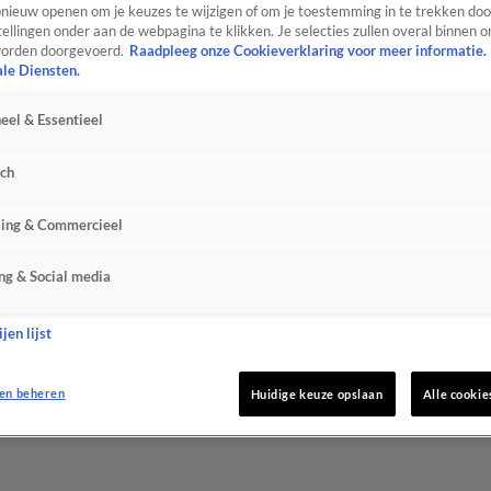
ieuw openen om je keuzes te wijzigen of om je toestemming in te trekken door
ellingen onder aan de webpagina te klikken. Je selecties zullen overal binnen o
orden doorgevoerd.
Raadpleeg onze Cookieverklaring voor meer informatie.
ale Diensten.
eel & Essentieel
sch
sing & Commercieel
ng & Social media
jen lijst
en beheren
Huidige keuze opslaan
Alle cookie