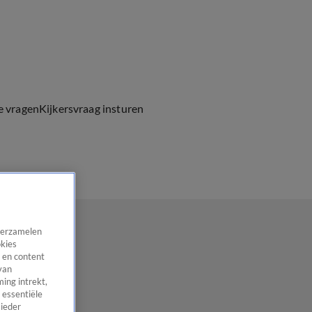
e vragen
Kijkersvraag insturen
 verzamelen
okies
 en content
van
ing intrekt,
 essentiële
 ieder