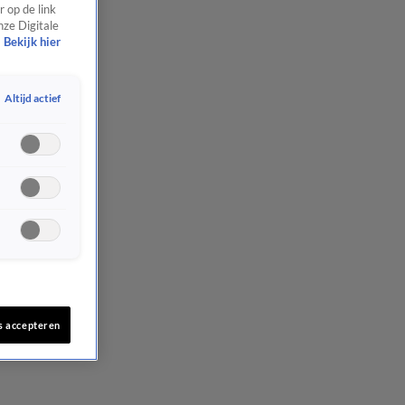
 op de link
nze Digitale
Bekijk hier
Altijd actief
s accepteren