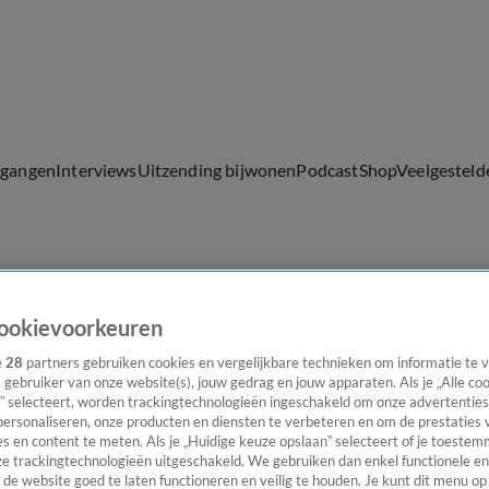
lgangen
Interviews
Uitzending bijwonen
Podcast
Shop
Veelgesteld
ijwonen
ookievoorkeuren
e
28
partners gebruiken cookies en vergelijkbare technieken om informatie te
s gebruiker van onze website(s), jouw gedrag en jouw apparaten. Als je „Alle co
” selecteert, worden trackingtechnologieën ingeschakeld om onze advertenties
personaliseren, onze producten en diensten te verbeteren en om de prestaties 
s en content te meten. Als je „Huidige keuze opslaan” selecteert of je toestemm
e trackingtechnologieën uitgeschakeld. We gebruiken dan enkel functionele en
de website goed te laten functioneren en veilig te houden. Je kunt dit menu op