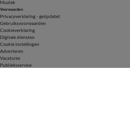
Muziek
Voorwaarden
Privacyverklaring - geüpdatet
Gebruiksvoorwaarden
Cookieverklaring
Digitale diensten
Cookie instellingen
Adverteren
Vacatures
Publieksservice
Toegankelijkheid
Uitzendingen
Vandaag Inside
De Oranjezomer
De Oranjezondag
Veronica Inside
Veronica Offside
Volg Vandaag Inside
©
2026 Talpa Network. Alle rechten voorbehouden. Geen tekst-