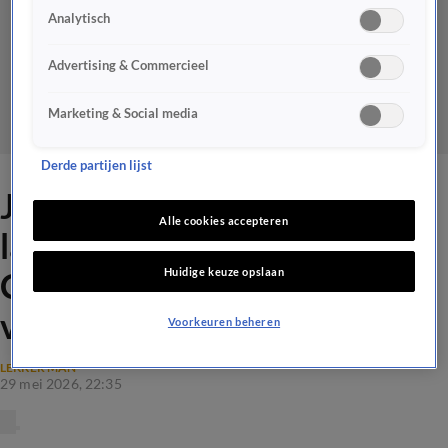
Analytisch
Advertising & Commercieel
Marketing & Social media
Derde partijen lijst
Johan Derksen heeft in
Alle cookies accepteren
laatste uitzending vanaf
Huidige keuze opslaan
Curaçao cadeau voor René
van der Gijp: 'Mooi man!'
Voorkeuren beheren
LEKKER MAN
29 mei 2026, 22:35