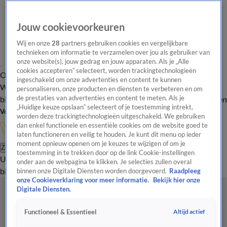
Jouw cookievoorkeuren
Wij en onze
28
partners gebruiken cookies en vergelijkbare
technieken om informatie te verzamelen over jou als gebruiker van
onze website(s), jouw gedrag en jouw apparaten. Als je „Alle
cookies accepteren” selecteert, worden trackingtechnologieën
Overzicht
In de
Onze programma's
Uitzendingen
Onze gezichten
ingeschakeld om onze advertenties en content te kunnen
Wandelgangen
Interviews
Uitzending
personaliseren, onze producten en diensten te verbeteren en om
bijwonen
de prestaties van advertenties en content te meten. Als je
Podcast
Shop
Veelgestelde vragen
Kijkersvraag insturen
„Huidige keuze opslaan” selecteert of je toestemming intrekt,
Volg Vandaag Inside
worden deze trackingtechnologieën uitgeschakeld. We gebruiken
dan enkel functionele en essentiële cookies om de website goed te
laten functioneren en veilig te houden. Je kunt dit menu op ieder
moment opnieuw openen om je keuzes te wijzigen of om je
Zoeken
toestemming in te trekken door op de link Cookie-instellingen
Uitzendingen
Vandaag Inside
De Oranjezomer
Shop
Uitzending
onder aan de webpagina te klikken. Je selecties zullen overal
bijwonen
binnen onze Digitale Diensten worden doorgevoerd.
Raadpleeg
onze Cookieverklaring voor meer informatie.
Bekijk hier onze
Digitale Diensten.
Altijd actief
Functioneel & Essentieel