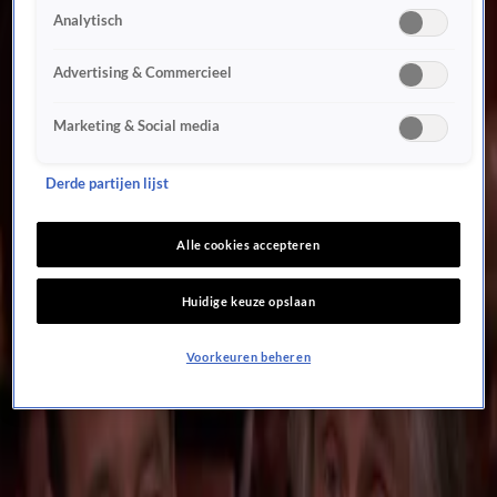
Gordon vertelt ordinaire anekdote: 'Ze vonden me uiteindelijk met m'n broek op de
Analytisch
enkels...'
21 juli 2025, 23:34
Advertising & Commercieel
Anekdotes
Thomas van Groningen verpest verrassing Gordon: 'Verdomme, klootzak!'
Marketing & Social media
21 juli 2025, 23:21
Lekker man
Derde partijen lijst
Thomas van Groningen confronteert Chris Woerts met foute voorspelling: 'Weet je het
nu wel zeker?'
Alle cookies accepteren
18 juli 2025, 23:48
Lekker man
Huidige keuze opslaan
Thomas van Groningen heeft wegzakkertje bij De Oranjezomer; Rutger Castricum gaat
stuk
4 juli 2025, 23:47
Voorkeuren beheren
Lekker man
Bargast van De Oranjezomer viel in de smaak bij Rutger Castricum: 'Ze was echt lekker!'
4 juli 2025, 21:34
Lekker man
Raymond Mens krijgt opvallende vraag: 'Chap jij billen?'