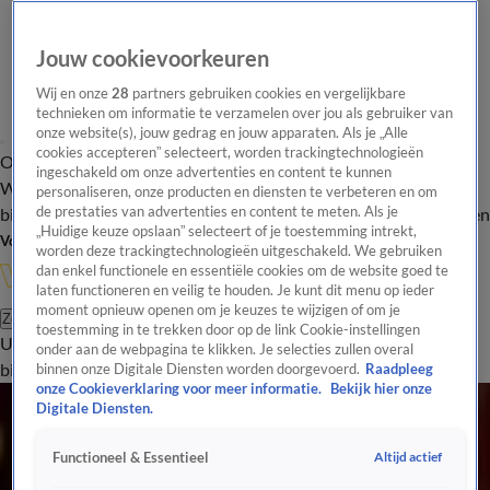
Jouw cookievoorkeuren
Wij en onze
28
partners gebruiken cookies en vergelijkbare
technieken om informatie te verzamelen over jou als gebruiker van
onze website(s), jouw gedrag en jouw apparaten. Als je „Alle
cookies accepteren” selecteert, worden trackingtechnologieën
Overzicht
In de
Onze programma's
Uitzendingen
Onze gezichten
ingeschakeld om onze advertenties en content te kunnen
Wandelgangen
Interviews
Uitzending
personaliseren, onze producten en diensten te verbeteren en om
bijwonen
de prestaties van advertenties en content te meten. Als je
Podcast
Shop
Veelgestelde vragen
Kijkersvraag insturen
„Huidige keuze opslaan” selecteert of je toestemming intrekt,
Volg Vandaag Inside
worden deze trackingtechnologieën uitgeschakeld. We gebruiken
dan enkel functionele en essentiële cookies om de website goed te
laten functioneren en veilig te houden. Je kunt dit menu op ieder
moment opnieuw openen om je keuzes te wijzigen of om je
Zoeken
toestemming in te trekken door op de link Cookie-instellingen
Uitzendingen
Vandaag Inside
De Oranjezomer
Shop
Uitzending
onder aan de webpagina te klikken. Je selecties zullen overal
bijwonen
binnen onze Digitale Diensten worden doorgevoerd.
Raadpleeg
onze Cookieverklaring voor meer informatie.
Bekijk hier onze
Alle Humor Artikelen
Digitale Diensten.
Sander de Kramer vertelt een mop bij De Oranjezomer...
14 aug 2025, 22:10
Altijd actief
Functioneel & Essentieel
Lekker man