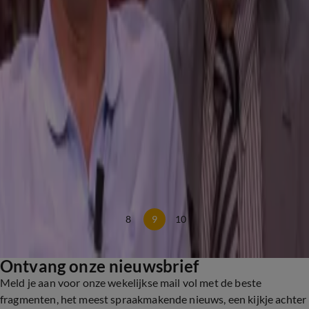
Lekker man
René en Johan lachen om fragment uit de oude doos: 'Wordt hij ondertiteld?'
20 mei 2025, 10:13
Anekdotes
Johan vertelt anekdote over zijn tijd in het leger: 'Dan kreeg ik een stijve!'
15 mei 2025, 00:13
Anekdotes
Johan doet Omtzigt-imitatie – en hoe!
14 mei 2025, 23:56
Lekker man
Johan onthult welke naam hij aan zijn jongeheer heeft gegeven
13 mei 2025, 22:11
Lekker man
8
9
10
Ontvang onze nieuwsbrief
Meld je aan voor onze wekelijkse mail vol met de beste
fragmenten, het meest spraakmakende nieuws, een kijkje achter