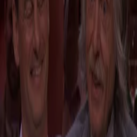
6 juni 2025, 22:45
Lekker man
Johnny de Mol vraagt publiek in De Oranjezomer-studio: 'Wie heeft er weleens xtc
gebruikt?'
6 juni 2025, 00:08
Lekker man
René vertelt over stapavonden met Hans Kraay jr.: 'Dan ging hij over auto's lopen'
30 mei 2025, 16:11
Lekker man
Johnny de Mol grapt over cannabis in Haribo-snoep: 'Ik ben niet van de softdrugs'
29 mei 2025, 22:59
Lekker man
Nieuw ergernissenlijstje van Nico Dijkshoorn: 'Broodje bal zoals oma hem maakte? Dat
weet je niet!'
24 mei 2025, 15:52
Lekker man
Telefoon van man uit het publiek gaat plots af: 'Je staat voor een miljoen mensen voor lul!'
21 mei 2025, 13:32