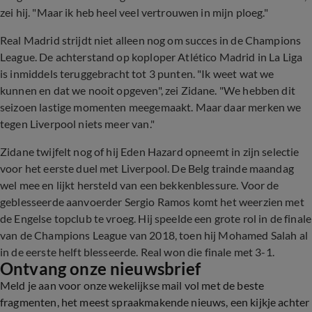
zei hij. "Maar ik heb heel veel vertrouwen in mijn ploeg."
Real Madrid strijdt niet alleen nog om succes in de Champions
League. De achterstand op koploper Atlético Madrid in La Liga
is inmiddels teruggebracht tot 3 punten. "Ik weet wat we
kunnen en dat we nooit opgeven", zei Zidane. "We hebben dit
seizoen lastige momenten meegemaakt. Maar daar merken we
tegen Liverpool niets meer van."
Zidane twijfelt nog of hij Eden Hazard opneemt in zijn selectie
voor het eerste duel met Liverpool. De Belg trainde maandag
wel mee en lijkt hersteld van een bekkenblessure. Voor de
geblesseerde aanvoerder Sergio Ramos komt het weerzien met
de Engelse topclub te vroeg. Hij speelde een grote rol in de finale
van de Champions League van 2018, toen hij Mohamed Salah al
in de eerste helft blesseerde. Real won die finale met 3-1.
Ontvang onze nieuwsbrief
Meld je aan voor onze wekelijkse mail vol met de beste
fragmenten, het meest spraakmakende nieuws, een kijkje achter