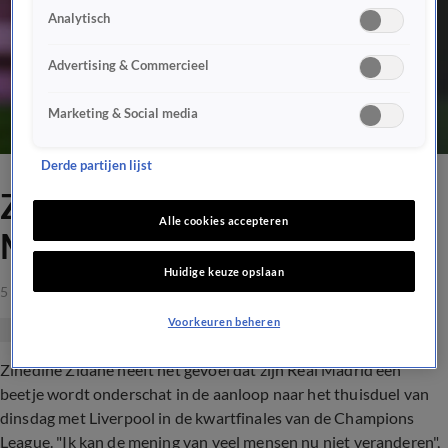
Analytisch
Advertising & Commercieel
Marketing & Social media
Derde partijen lijst
Zidane denkt dat Real
Alle cookies accepteren
Madrid wordt onderschat
Huidige keuze opslaan
5 apr 2021, 17:09
Voorkeuren beheren
Zinédine Zidane heeft het gevoel dat zijn Real Madrid een
beetje wordt onderschat in de aanloop naar het thuisduel van
dinsdag met Liverpool in de kwartfinales van de Champions
League. "Ik kan de mening van veel mensen nu niet veranderen",