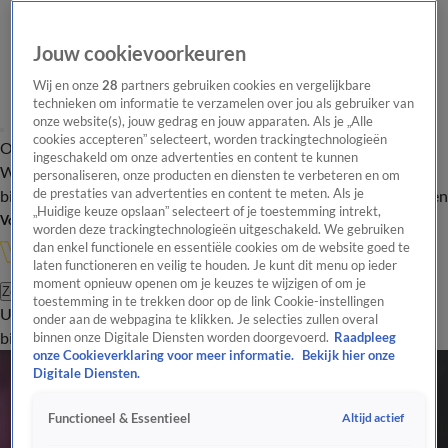
Jouw cookievoorkeuren
Wij en onze
28
partners gebruiken cookies en vergelijkbare
technieken om informatie te verzamelen over jou als gebruiker van
onze website(s), jouw gedrag en jouw apparaten. Als je „Alle
cookies accepteren” selecteert, worden trackingtechnologieën
Overzicht
In de
Onze programma's
Uitzendingen
Onze gezichten
ingeschakeld om onze advertenties en content te kunnen
Wandelgangen
Interviews
Uitzending
personaliseren, onze producten en diensten te verbeteren en om
bijwonen
de prestaties van advertenties en content te meten. Als je
Podcast
Shop
Veelgestelde vragen
Kijkersvraag insturen
„Huidige keuze opslaan” selecteert of je toestemming intrekt,
Volg Vandaag Inside
worden deze trackingtechnologieën uitgeschakeld. We gebruiken
dan enkel functionele en essentiële cookies om de website goed te
laten functioneren en veilig te houden. Je kunt dit menu op ieder
moment opnieuw openen om je keuzes te wijzigen of om je
Zoeken
toestemming in te trekken door op de link Cookie-instellingen
Uitzendingen
Vandaag Inside
De Oranjezomer
Shop
Uitzending
onder aan de webpagina te klikken. Je selecties zullen overal
bijwonen
binnen onze Digitale Diensten worden doorgevoerd.
Raadpleeg
onze Cookieverklaring voor meer informatie.
Bekijk hier onze
Digitale Diensten.
Altijd actief
Functioneel & Essentieel