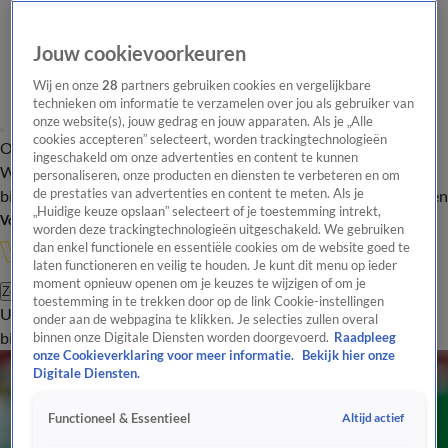
Jouw cookievoorkeuren
Wij en onze
28
partners gebruiken cookies en vergelijkbare
technieken om informatie te verzamelen over jou als gebruiker van
onze website(s), jouw gedrag en jouw apparaten. Als je „Alle
cookies accepteren” selecteert, worden trackingtechnologieën
Overzicht
In de
Onze programma's
Uitzendingen
Onze gezichten
ingeschakeld om onze advertenties en content te kunnen
Wandelgangen
Interviews
Uitzending
personaliseren, onze producten en diensten te verbeteren en om
bijwonen
de prestaties van advertenties en content te meten. Als je
Podcast
Shop
Veelgestelde vragen
Kijkersvraag insturen
„Huidige keuze opslaan” selecteert of je toestemming intrekt,
Volg Vandaag Inside
worden deze trackingtechnologieën uitgeschakeld. We gebruiken
dan enkel functionele en essentiële cookies om de website goed te
laten functioneren en veilig te houden. Je kunt dit menu op ieder
moment opnieuw openen om je keuzes te wijzigen of om je
Zoeken
toestemming in te trekken door op de link Cookie-instellingen
Uitzendingen
Vandaag Inside
De Oranjezomer
Shop
Uitzending
onder aan de webpagina te klikken. Je selecties zullen overal
bijwonen
binnen onze Digitale Diensten worden doorgevoerd.
Raadpleeg
onze Cookieverklaring voor meer informatie.
Bekijk hier onze
Digitale Diensten.
Altijd actief
Functioneel & Essentieel