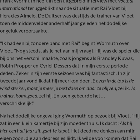
Frank Wormuth heeft in een uitgebreid interview met
Voetbal
International
teruggeblikt naar de situatie met Rai Vloet bij
Heracles Almelo. De Duitser was destijds de trainer van Vloet
toen
de middenvelder anderhalf jaar geleden het dodelijke
ongeluk veroorzaakte.
"Ik had een bijzondere band met Rai", begint Wormuth over
Vloet. "Nog steeds, als je het aan mij vraagt. Hij was de speler die
bij ons het verschil maakte, zoals jongens als Brandley Kuwas,
Robin Pröpper en Cyriel Dessers dat in mijn eerste periode
deden. Zeker in zijn eerste seizoen was hij fantastisch. In zijn
tweede jaar vond ik dat hij meer kon doen.
Boven in de top is de
wind sterker, moet je meer je best doen om daar te blijven
, zei ik.
Ja,
trainer, komt goed
, zei hij. En toen gebeurde het…
verschrikkelijk."
Na het dodelijke ongeval ging Wormuth op bezoek bij Vloet. "Hij
zat in een klein kamertje bij zijn moeder thuis. Ik dacht:
Als hij
hier een half jaar zit, gaat-ie kapot.
Het deed me denken aan mijn
eigen zoon, die aan depressies lijdt. Ik wilde voorkomen dat Rai