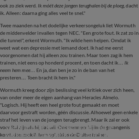
ook zo ziek werd
. Ik móét deze jongen terughalen bij de ploeg
, dacht
ik. Alleen: daarna ging alles veel te snel."
Twee maanden na het dodelijke verkeersongeluk liet Wormuth
de middenvelder invallen tegen NEC. "Een grote fout. Ik zat zo in
die tunnel", erkent Wormuth. "Ik wilde hem helpen. Omdat ik
weet wat een depressie met iemand doet. Ik had me eerst
voorgenomen dat hij alleen zou trainen. Maar toen zag ik hem
trainen, niet eens op honderd procent, en toen dacht ik…
Ik
neem hem mee…
En ja, dan ben je zo in de ban van het
presteren… Toen bracht ik hem in."
Wormuth kreeg door zijn beslissing veel kritiek over zich heen,
van onder meer de eigen aanhang van Heracles Almelo.
"Logisch. Hij heeft een heel grote fout gemaakt en moet
daarvoor gestraft worden, géén discussie. Alhoewel geen enkele
straf het leven van de jongen terugbrengt. Maar ik zal er ook
Valentijn richt zich tot Rai Vloet: ‘Als je 
voor Rai zijn als hij dat wil. Ook wanneer hij in de gevangenis
werkelijk berouw hebt, zit je direct je straf uit’
komt, dan zoek ik hem op", aldus de Duitse trainer.