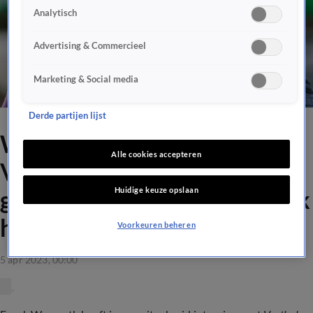
Analytisch
Advertising & Commercieel
Marketing & Social media
Derde partijen lijst
Wormuth staat klaar voor
Alle cookies accepteren
Vloet: 'Ook wanneer hij in de
Huidige keuze opslaan
gevangenis komt, dan zoek ik
hem op'
Voorkeuren beheren
5 apr 2023, 00:00