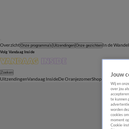
Overzicht
In de Wande
Onze programma's
Uitzendingen
Onze gezichten
Volg Vandaag Inside
Zoeken
Jouw c
Uitzendingen
Vandaag Inside
De Oranjezomer
Shop
Uitzending b
Wij en onz
over jou al
accepteren
te kunnen 
advertentie
worden dez
cookies om 
moment opn
Cookie-inst