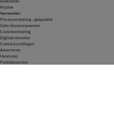
Anekdotes
Muziek
Voorwaarden
Privacyverklaring - geüpdatet
Gebruiksvoorwaarden
Cookieverklaring
Digitale diensten
Cookie instellingen
Adverteren
Vacatures
Publieksservice
Toegankelijkheid
Uitzendingen
Vandaag Inside
De Oranjezomer
De Oranjezondag
Veronica Inside
Veronica Offside
Volg Vandaag Inside