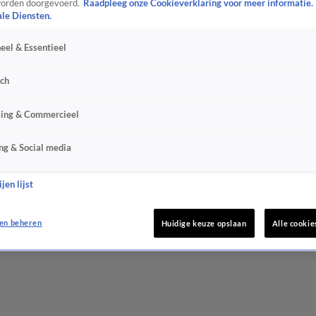
orden doorgevoerd.
Raadpleeg onze Cookieverklaring voor meer informatie.
ale Diensten.
eel & Essentieel
sch
sing & Commercieel
ng & Social media
jen lijst
en beheren
Huidige keuze opslaan
Alle cookie