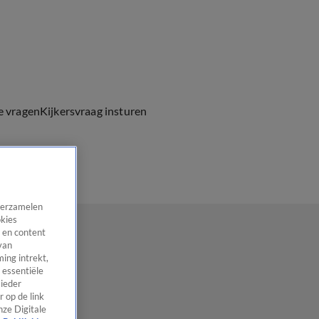
e vragen
Kijkersvraag insturen
 verzamelen
okies
 en content
van
ing intrekt,
 essentiële
 ieder
 op de link
nze Digitale