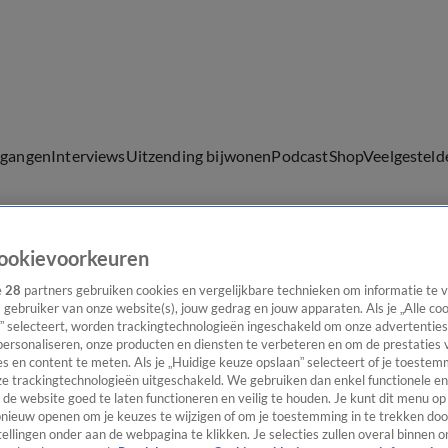
lgangen
Interviews
Uitzending bijwonen
Podcast
Shop
Veelgesteld
ookievoorkeuren
ijwonen
e
28
partners gebruiken cookies en vergelijkbare technieken om informatie te
s gebruiker van onze website(s), jouw gedrag en jouw apparaten. Als je „Alle co
” selecteert, worden trackingtechnologieën ingeschakeld om onze advertenties
personaliseren, onze producten en diensten te verbeteren en om de prestaties 
s en content te meten. Als je „Huidige keuze opslaan” selecteert of je toestemm
e trackingtechnologieën uitgeschakeld. We gebruiken dan enkel functionele en
de website goed te laten functioneren en veilig te houden. Je kunt dit menu op
ieuw openen om je keuzes te wijzigen of om je toestemming in te trekken door
ellingen onder aan de webpagina te klikken. Je selecties zullen overal binnen o