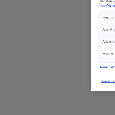
Diensten w
onze Digit
Function
Analyti
Adverti
Marketi
Derde parti
Voorkeur