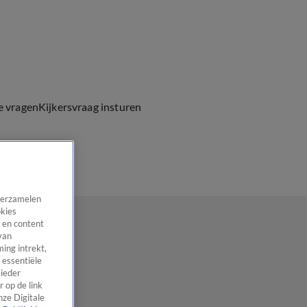
e vragen
Kijkersvraag insturen
 verzamelen
okies
 en content
van
ing intrekt,
 essentiële
 ieder
 op de link
nze Digitale