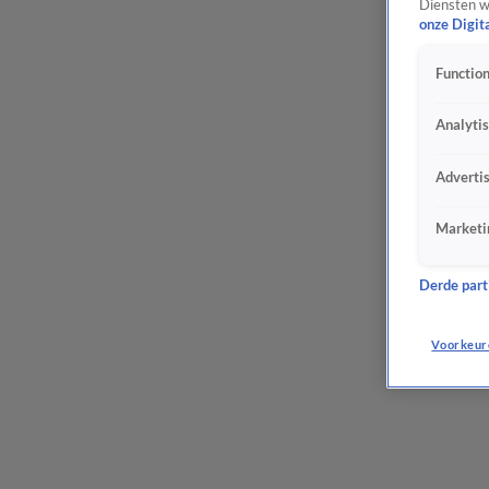
Diensten w
onze Digit
Function
Analyti
Adverti
Marketi
Derde parti
Voorkeur