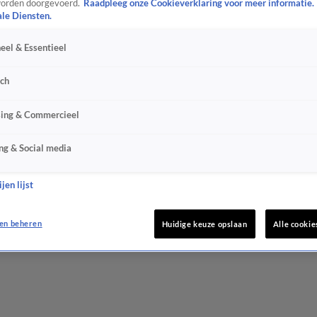
orden doorgevoerd.
Raadpleeg onze Cookieverklaring voor meer informatie.
ale Diensten.
eel & Essentieel
sch
sing & Commercieel
ng & Social media
jen lijst
en beheren
Huidige keuze opslaan
Alle cookie