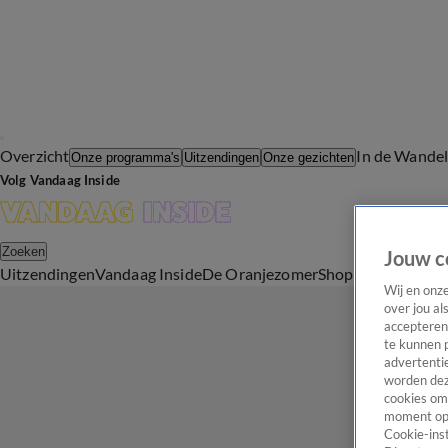
Overzicht
In de Wande
Onze programma's
Uitzendingen
Onze gezichten
Volg Vandaag Inside
Zoeken
Jouw c
Uitzendingen
Vandaag Inside
De Oranjezomer
Shop
Uitzending b
Wij en onz
over jou al
accepteren
te kunnen 
advertentie
worden dez
cookies om 
moment opn
Cookie-inst