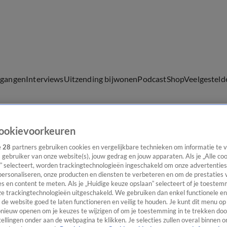
lgangen
Interviews
Uitzending bijwonen
Podcast
Shop
Veelgesteld
ookievoorkeuren
ijwonen
e
28
partners gebruiken cookies en vergelijkbare technieken om informatie te
s gebruiker van onze website(s), jouw gedrag en jouw apparaten. Als je „Alle co
” selecteert, worden trackingtechnologieën ingeschakeld om onze advertenties
personaliseren, onze producten en diensten te verbeteren en om de prestaties 
s en content te meten. Als je „Huidige keuze opslaan” selecteert of je toestemm
e trackingtechnologieën uitgeschakeld. We gebruiken dan enkel functionele en
de website goed te laten functioneren en veilig te houden. Je kunt dit menu op
ieuw openen om je keuzes te wijzigen of om je toestemming in te trekken door
ellingen onder aan de webpagina te klikken. Je selecties zullen overal binnen o