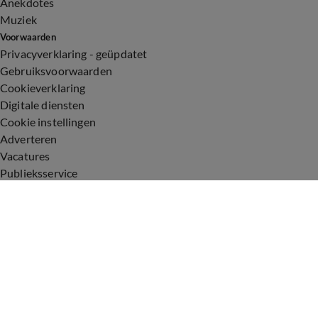
Anekdotes
Muziek
Voorwaarden
Privacyverklaring - geüpdatet
Gebruiksvoorwaarden
Cookieverklaring
Digitale diensten
Cookie instellingen
Adverteren
Vacatures
Publieksservice
Toegankelijkheid
Uitzendingen
Vandaag Inside
De Oranjezomer
De Oranjezondag
Veronica Inside
Veronica Offside
Volg Vandaag Inside