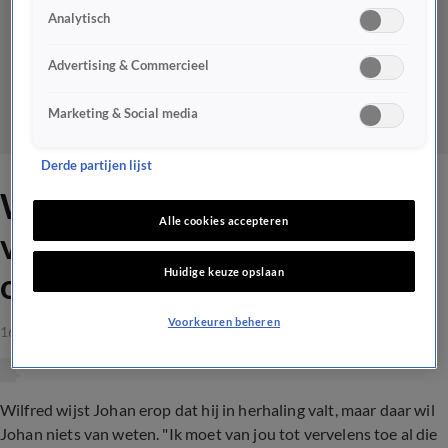
Analytisch
Advertising & Commercieel
Marketing & Social media
Derde partijen lijst
Wilfred tegen Johan: 'Dit
Alle cookies accepteren
verhaal heb je vorige week
Huidige keuze opslaan
ook verteld'
Voorkeuren beheren
16 mei 2023, 23:14
Wilfred wijst Johan erop dat hij in herhaling valt, maar daar wil
Johan niets van weten. "Ik moet van jou tot vervelens toe al die