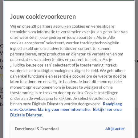
Jouw cookievoorkeuren
Wij en onze
28
partners gebruiken cookies en vergelijkbare
technieken om informatie te verzamelen over jou als gebruiker van
onze website(s), jouw gedrag en jouw apparaten. Als je „Alle
cookies accepteren” selecteert, worden trackingtechnologieën
Overzicht
In de
Onze programma's
Uitzendingen
Onze gezichten
ingeschakeld om onze advertenties en content te kunnen
Wandelgangen
Interviews
Uitzending
personaliseren, onze producten en diensten te verbeteren en om
bijwonen
de prestaties van advertenties en content te meten. Als je
Podcast
Shop
Veelgestelde vragen
Kijkersvraag insturen
„Huidige keuze opslaan” selecteert of je toestemming intrekt,
Volg Vandaag Inside
worden deze trackingtechnologieën uitgeschakeld. We gebruiken
dan enkel functionele en essentiële cookies om de website goed te
laten functioneren en veilig te houden. Je kunt dit menu op ieder
moment opnieuw openen om je keuzes te wijzigen of om je
Zoeken
toestemming in te trekken door op de link Cookie-instellingen
Uitzendingen
Vandaag Inside
De Oranjezomer
Shop
Uitzending
onder aan de webpagina te klikken. Je selecties zullen overal
bijwonen
binnen onze Digitale Diensten worden doorgevoerd.
Raadpleeg
onze Cookieverklaring voor meer informatie.
Bekijk hier onze
Digitale Diensten.
Altijd actief
Functioneel & Essentieel