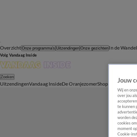
Overzicht
In de Wande
Onze programma's
Uitzendingen
Onze gezichten
Volg Vandaag Inside
Zoeken
Jouw c
Uitzendingen
Vandaag Inside
De Oranjezomer
Shop
Uitzending b
Wij en onz
over jou al
accepteren
te kunnen 
advertentie
worden dez
cookies om 
moment opn
Cookie-inst