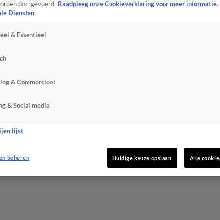
orden doorgevoerd.
Raadpleeg onze Cookieverklaring voor meer informatie.
ale Diensten.
eel & Essentieel
sch
sing & Commercieel
ng & Social media
jen lijst
en beheren
Huidige keuze opslaan
Alle cookie