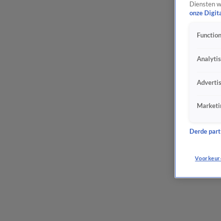
Diensten w
onze Digit
Function
Analyti
Adverti
Marketi
Derde parti
Voorkeur