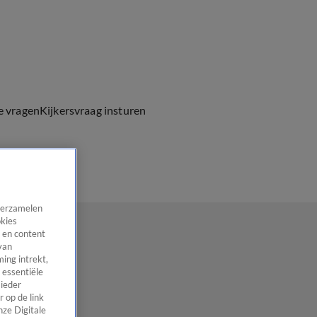
e vragen
Kijkersvraag insturen
 verzamelen
okies
 en content
van
ing intrekt,
 essentiële
 ieder
 op de link
nze Digitale