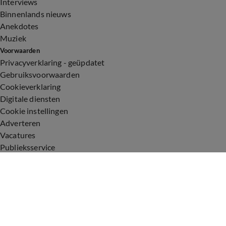
Interviews
Binnenlands nieuws
Anekdotes
Muziek
Voorwaarden
Privacyverklaring - geüpdatet
Gebruiksvoorwaarden
Cookieverklaring
Digitale diensten
Cookie instellingen
Adverteren
Vacatures
Publieksservice
Toegankelijkheid
Uitzendingen
Vandaag Inside
De Oranjezomer
De Oranjezondag
Veronica Inside