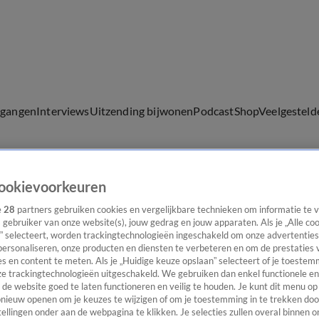
lgangen
Interviews
Uitzending bijwonen
Podcast
Shop
Veelgesteld
ookievoorkeuren
ijwonen
e
28
partners gebruiken cookies en vergelijkbare technieken om informatie te
s gebruiker van onze website(s), jouw gedrag en jouw apparaten. Als je „Alle co
” selecteert, worden trackingtechnologieën ingeschakeld om onze advertenties
personaliseren, onze producten en diensten te verbeteren en om de prestaties 
s en content te meten. Als je „Huidige keuze opslaan” selecteert of je toestemm
e trackingtechnologieën uitgeschakeld. We gebruiken dan enkel functionele en
de website goed te laten functioneren en veilig te houden. Je kunt dit menu op
ieuw openen om je keuzes te wijzigen of om je toestemming in te trekken door
ellingen onder aan de webpagina te klikken. Je selecties zullen overal binnen o