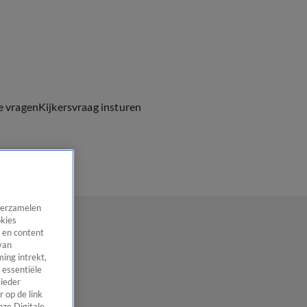
e vragen
Kijkersvraag insturen
 verzamelen
okies
 en content
van
ing intrekt,
 essentiële
 ieder
 op de link
nze Digitale