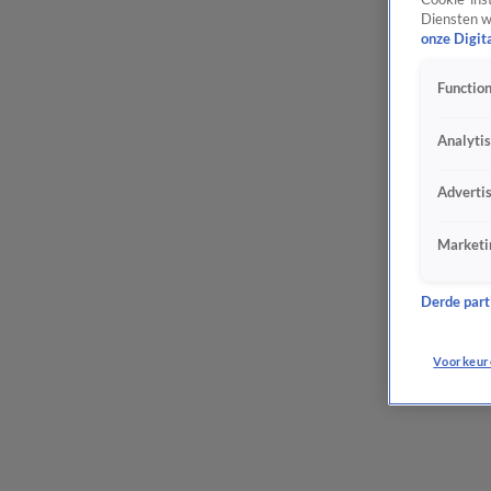
Diensten w
onze Digit
Function
Analyti
Adverti
Marketi
Derde parti
Voorkeur