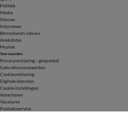
Politiek
Media
Nieuws
Interviews
Binnenlands nieuws
Anekdotes
Muziek
Voorwaarden
Privacyverklaring - geüpdatet
Gebruiksvoorwaarden
Cookieverklaring
Digitale diensten
Cookie instellingen
Adverteren
Vacatures
Publieksservice
Toegankelijkheid
Uitzendingen