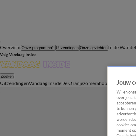
Overzicht
In de Wande
Onze programma's
Uitzendingen
Onze gezichten
Volg Vandaag Inside
Zoeken
Jouw c
Uitzendingen
Vandaag Inside
De Oranjezomer
Shop
Uitzending b
Wij en onz
over jou al
accepteren
te kunnen 
advertentie
worden dez
cookies om 
moment opn
Cookie-inst