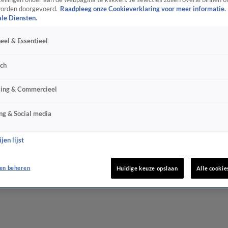
orden doorgevoerd.
Raadpleeg onze Cookieverklaring voor meer informatie.
ale Diensten.
eel & Essentieel
sch
sing & Commercieel
ng & Social media
jen lijst
en beheren
Huidige keuze opslaan
Alle cookie