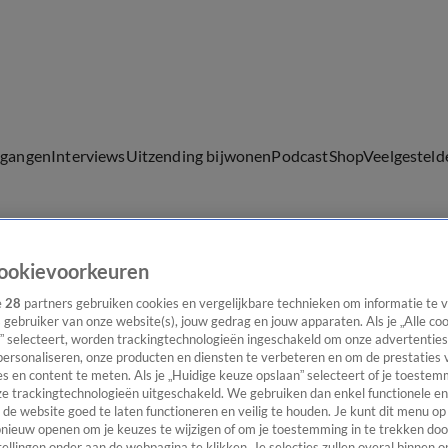
lgangen
Interviews
Uitzending bijwonen
Podcast
Shop
Veelgesteld
ookievoorkeuren
ijwonen
e
28
partners gebruiken cookies en vergelijkbare technieken om informatie te
s gebruiker van onze website(s), jouw gedrag en jouw apparaten. Als je „Alle co
” selecteert, worden trackingtechnologieën ingeschakeld om onze advertenties
personaliseren, onze producten en diensten te verbeteren en om de prestaties 
s en content te meten. Als je „Huidige keuze opslaan” selecteert of je toestemm
e trackingtechnologieën uitgeschakeld. We gebruiken dan enkel functionele en
de website goed te laten functioneren en veilig te houden. Je kunt dit menu op
ieuw openen om je keuzes te wijzigen of om je toestemming in te trekken door
ellingen onder aan de webpagina te klikken. Je selecties zullen overal binnen o