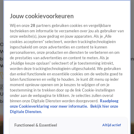
Jouw cookievoorkeuren
Wij en onze
28
partners gebruiken cookies en vergelijkbare
technieken om informatie te verzamelen over jou als gebruiker van
onze website(s), jouw gedrag en jouw apparaten. Als je „Alle
cookies accepteren” selecteert, worden trackingtechnologieën
Overzicht
In de
Onze programma's
Uitzendingen
Onze gezichten
ingeschakeld om onze advertenties en content te kunnen
Wandelgangen
Interviews
Uitzending
personaliseren, onze producten en diensten te verbeteren en om
bijwonen
de prestaties van advertenties en content te meten. Als je
Podcast
Shop
Veelgestelde vragen
Kijkersvraag insturen
„Huidige keuze opslaan” selecteert of je toestemming intrekt,
Volg Vandaag Inside
worden deze trackingtechnologieën uitgeschakeld. We gebruiken
dan enkel functionele en essentiële cookies om de website goed te
laten functioneren en veilig te houden. Je kunt dit menu op ieder
moment opnieuw openen om je keuzes te wijzigen of om je
Zoeken
toestemming in te trekken door op de link Cookie-instellingen
Uitzendingen
Vandaag Inside
De Oranjezomer
Shop
Uitzending
onder aan de webpagina te klikken. Je selecties zullen overal
bijwonen
binnen onze Digitale Diensten worden doorgevoerd.
Raadpleeg
onze Cookieverklaring voor meer informatie.
Bekijk hier onze
Digitale Diensten.
Altijd actief
Functioneel & Essentieel