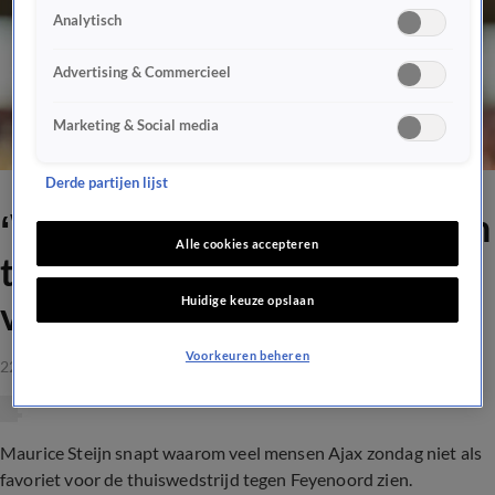
Analytisch
Advertising & Commercieel
Marketing & Social media
Derde partijen lijst
‘Wij zijn Ajax, we hebben een
Alle cookies accepteren
team dat Feyenoord kan
Huidige keuze opslaan
verslaan’
Voorkeuren beheren
22 sep 2023, 20:01
Maurice Steijn snapt waarom veel mensen Ajax zondag niet als
favoriet voor de thuiswedstrijd tegen Feyenoord zien.