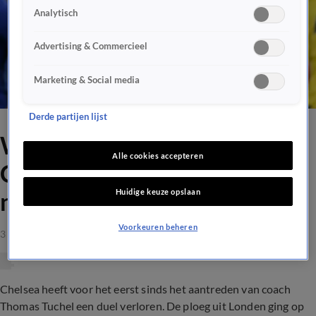
Analytisch
Advertising & Commercieel
Marketing & Social media
Derde partijen lijst
West Bromwich bezorgt
Alle cookies accepteren
Chelsea pijnlijke nederlaag
Huidige keuze opslaan
na rode kaart Silva
Voorkeuren beheren
3 apr 2021, 17:30
Chelsea heeft voor het eerst sinds het aantreden van coach
Thomas Tuchel een duel verloren. De ploeg uit Londen ging op