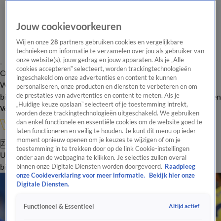
Jouw cookievoorkeuren
Wij en onze
28
partners gebruiken cookies en vergelijkbare
technieken om informatie te verzamelen over jou als gebruiker van
onze website(s), jouw gedrag en jouw apparaten. Als je „Alle
cookies accepteren” selecteert, worden trackingtechnologieën
Overzicht
In de
Onze programma's
Uitzendingen
Onze gezichten
ingeschakeld om onze advertenties en content te kunnen
Wandelgangen
Interviews
Uitzending
personaliseren, onze producten en diensten te verbeteren en om
bijwonen
de prestaties van advertenties en content te meten. Als je
Podcast
Shop
Veelgestelde vragen
Kijkersvraag insturen
„Huidige keuze opslaan” selecteert of je toestemming intrekt,
Volg Vandaag Inside
worden deze trackingtechnologieën uitgeschakeld. We gebruiken
dan enkel functionele en essentiële cookies om de website goed te
laten functioneren en veilig te houden. Je kunt dit menu op ieder
moment opnieuw openen om je keuzes te wijzigen of om je
Zoeken
toestemming in te trekken door op de link Cookie-instellingen
Uitzendingen
Vandaag Inside
De Oranjezomer
Shop
Uitzending
onder aan de webpagina te klikken. Je selecties zullen overal
bijwonen
binnen onze Digitale Diensten worden doorgevoerd.
Raadpleeg
onze Cookieverklaring voor meer informatie.
Bekijk hier onze
Digitale Diensten.
Altijd actief
Functioneel & Essentieel