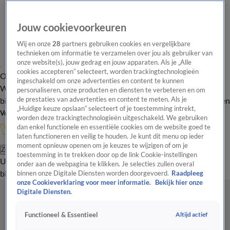
Jouw cookievoorkeuren
Wij en onze
28
partners gebruiken cookies en vergelijkbare
technieken om informatie te verzamelen over jou als gebruiker van
onze website(s), jouw gedrag en jouw apparaten. Als je „Alle
cookies accepteren” selecteert, worden trackingtechnologieën
Overzicht
In de
Onze programma's
Uitzendingen
Onze gezichten
ingeschakeld om onze advertenties en content te kunnen
Wandelgangen
Interviews
Uitzending
personaliseren, onze producten en diensten te verbeteren en om
bijwonen
de prestaties van advertenties en content te meten. Als je
Podcast
Shop
Veelgestelde vragen
Kijkersvraag insturen
„Huidige keuze opslaan” selecteert of je toestemming intrekt,
Volg Vandaag Inside
worden deze trackingtechnologieën uitgeschakeld. We gebruiken
dan enkel functionele en essentiële cookies om de website goed te
laten functioneren en veilig te houden. Je kunt dit menu op ieder
moment opnieuw openen om je keuzes te wijzigen of om je
Zoeken
toestemming in te trekken door op de link Cookie-instellingen
Uitzendingen
Vandaag Inside
De Oranjezomer
Shop
Uitzending
onder aan de webpagina te klikken. Je selecties zullen overal
bijwonen
binnen onze Digitale Diensten worden doorgevoerd.
Raadpleeg
onze Cookieverklaring voor meer informatie.
Bekijk hier onze
Digitale Diensten.
Altijd actief
Functioneel & Essentieel