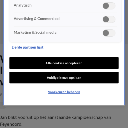
Analytisch
Advertising & Commercieel
Marketing & Social media
Derde partijen lijst
Wesley dolt met Jan over
Alle cookies accepteren
landstitel Feyenoord: 'Je
Huidige keuze opslaan
wordt echt een eng ventje!'
Voorkeuren beheren
8 mei 2023, 20:29
Jan blikt vooruit op het aanstaande kampioenschap van
Feyenoord.