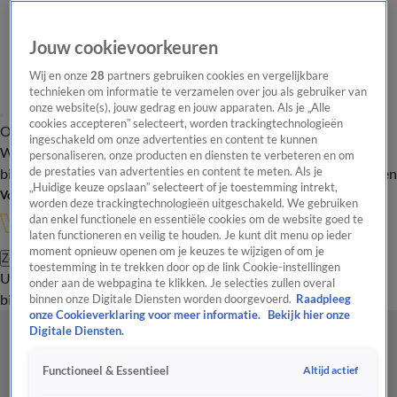
Jouw cookievoorkeuren
Wij en onze
28
partners gebruiken cookies en vergelijkbare
technieken om informatie te verzamelen over jou als gebruiker van
onze website(s), jouw gedrag en jouw apparaten. Als je „Alle
cookies accepteren” selecteert, worden trackingtechnologieën
Overzicht
In de
Onze programma's
Uitzendingen
Onze gezichten
ingeschakeld om onze advertenties en content te kunnen
Wandelgangen
Interviews
Uitzending
personaliseren, onze producten en diensten te verbeteren en om
bijwonen
de prestaties van advertenties en content te meten. Als je
Podcast
Shop
Veelgestelde vragen
Kijkersvraag insturen
„Huidige keuze opslaan” selecteert of je toestemming intrekt,
Volg Vandaag Inside
worden deze trackingtechnologieën uitgeschakeld. We gebruiken
dan enkel functionele en essentiële cookies om de website goed te
laten functioneren en veilig te houden. Je kunt dit menu op ieder
moment opnieuw openen om je keuzes te wijzigen of om je
Zoeken
toestemming in te trekken door op de link Cookie-instellingen
Uitzendingen
Vandaag Inside
De Oranjezomer
Shop
Uitzending
onder aan de webpagina te klikken. Je selecties zullen overal
bijwonen
binnen onze Digitale Diensten worden doorgevoerd.
Raadpleeg
onze Cookieverklaring voor meer informatie.
Bekijk hier onze
Digitale Diensten.
Altijd actief
Functioneel & Essentieel