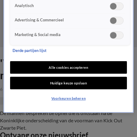
Analytisch
Advertising & Commercieel
Marketing & Social media
Derde partijen lijst
'We willen allemaal deugen:
Alle cookies accepteren
nou, ik niet!'
Huidige keuze opslaan
6 mei 2023, 00:37
Voorkeuren beheren
De mannen bespreken de ophef die is ontstaan na de
Koninklijke onderscheiding van de voorman van Kick Out
Zwarte Piet.
Ontvang onze nieuwsbrief