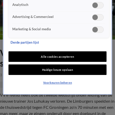
Analytisch
Advertising & Commercieel
Marketing & Social media
Derde partijen lijst
VVV verliest ook van tien
Alle cookies accepteren
spelers FC Groningen
Huidige keuze opslaan
3 apr 2021, 22:48
Voorkeuren beheren
VVV-Venlo heeft ook de tweede wedstrijd onder leiding van de
nieuwe trainer Jos Luhukay verloren. De Limburgers speelden in
de thuiswedstrijd tegen FC Groningen zo'n 70 minuten met een
man meer, maar ze gingen onderuit door een doelpunt in de