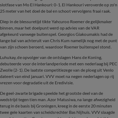
slotfase van Mo El Hankouri: 0-1. El Hankouri veroverde op zo'n
25 meter van het doel de bal en schoot vervolgens fraai raak.
Diep in de blessuretijd tikte Yahcuroo Roemer de gelijkmaker
binnen, maar het doelpunt werd op advies van de VAR
afgekeurd vanwege buitenspel. Georgios Giakoumakis had de
lange bal van achteruit van Chris Kum namelijk nog met de punt
van zijn schoen beroerd, waardoor Roemer buitenspel stond.
Luhukay, de opvolger van de ontslagen Hans de Koning,
debuteerde voor de interlandperiode met een nederlaag bij PEC
Zwolle (2-1). De laatste competitiezege van de ploeg uit Venlo
dateert van eind januari. VVV moet na negen nederlagen op rij
vrezen voor degradatie uit de Eredivisie.
De geel-zwarte brigade speelde het grootste deel van de
wedstrijd tegen tien man. Azor Matusiwa, na lange afwezigheid
terug in de basis bij Groningen, kreeg in de eerste 20 minuten
twee gele kaarten van scheidsrechter Bas Nijhuis. VVV slaagde