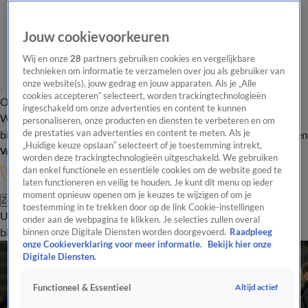
Jouw cookievoorkeuren
Wij en onze
28
partners gebruiken cookies en vergelijkbare
technieken om informatie te verzamelen over jou als gebruiker van
onze website(s), jouw gedrag en jouw apparaten. Als je „Alle
cookies accepteren” selecteert, worden trackingtechnologieën
Overzicht
In de
Onze programma's
Uitzendingen
Onze gezichten
ingeschakeld om onze advertenties en content te kunnen
Wandelgangen
Interviews
Uitzending
personaliseren, onze producten en diensten te verbeteren en om
bijwonen
de prestaties van advertenties en content te meten. Als je
Podcast
Shop
Veelgestelde vragen
Kijkersvraag insturen
„Huidige keuze opslaan” selecteert of je toestemming intrekt,
Volg Vandaag Inside
worden deze trackingtechnologieën uitgeschakeld. We gebruiken
dan enkel functionele en essentiële cookies om de website goed te
laten functioneren en veilig te houden. Je kunt dit menu op ieder
moment opnieuw openen om je keuzes te wijzigen of om je
Zoeken
toestemming in te trekken door op de link Cookie-instellingen
Uitzendingen
Vandaag Inside
De Oranjezomer
Shop
Uitzending
onder aan de webpagina te klikken. Je selecties zullen overal
bijwonen
binnen onze Digitale Diensten worden doorgevoerd.
Raadpleeg
onze Cookieverklaring voor meer informatie.
Bekijk hier onze
Digitale Diensten.
Altijd actief
Functioneel & Essentieel