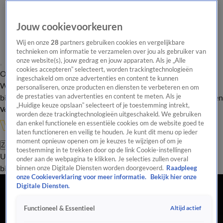
Jouw cookievoorkeuren
Wij en onze
28
partners gebruiken cookies en vergelijkbare
technieken om informatie te verzamelen over jou als gebruiker van
onze website(s), jouw gedrag en jouw apparaten. Als je „Alle
cookies accepteren” selecteert, worden trackingtechnologieën
Overzicht
In de
Onze programma's
Uitzendingen
Onze gezichten
ingeschakeld om onze advertenties en content te kunnen
Wandelgangen
Interviews
Uitzending
personaliseren, onze producten en diensten te verbeteren en om
bijwonen
de prestaties van advertenties en content te meten. Als je
Podcast
Shop
Veelgestelde vragen
Kijkersvraag insturen
„Huidige keuze opslaan” selecteert of je toestemming intrekt,
Volg Vandaag Inside
worden deze trackingtechnologieën uitgeschakeld. We gebruiken
dan enkel functionele en essentiële cookies om de website goed te
laten functioneren en veilig te houden. Je kunt dit menu op ieder
moment opnieuw openen om je keuzes te wijzigen of om je
Zoeken
toestemming in te trekken door op de link Cookie-instellingen
Uitzendingen
Vandaag Inside
De Oranjezomer
Shop
Uitzending
onder aan de webpagina te klikken. Je selecties zullen overal
bijwonen
binnen onze Digitale Diensten worden doorgevoerd.
Raadpleeg
onze Cookieverklaring voor meer informatie.
Bekijk hier onze
Digitale Diensten.
Altijd actief
Functioneel & Essentieel