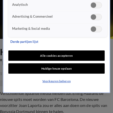
Analytisch
Advertising & Commercieel
Marketing & Social media
Derde partijen lijst
Haaland naar Barcelona?
Alle cookies accepteren
'Het is zijn grote obsessie'
Huidige keuze opslaan
11 mrt 2021, 10:50
Voorkeuren beheren
Verschillende Spaanse media melden dat Erling Haaland de
nieuwe spits moet worden van FC Barcelona. De nieuwe
voorzitter Joan Laporta zou er alles aan doen om de spits van
Borussia Dortmund binnen te halen.