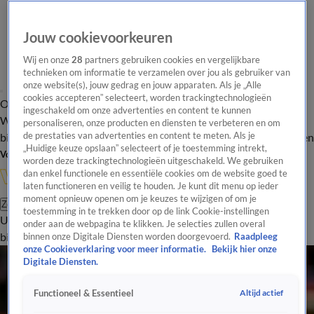
Jouw cookievoorkeuren
Wij en onze
28
partners gebruiken cookies en vergelijkbare
technieken om informatie te verzamelen over jou als gebruiker van
onze website(s), jouw gedrag en jouw apparaten. Als je „Alle
cookies accepteren” selecteert, worden trackingtechnologieën
Overzicht
In de
Onze programma's
Uitzendingen
Onze gezichten
ingeschakeld om onze advertenties en content te kunnen
Wandelgangen
Interviews
Uitzending
personaliseren, onze producten en diensten te verbeteren en om
bijwonen
de prestaties van advertenties en content te meten. Als je
Podcast
Shop
Veelgestelde vragen
Kijkersvraag insturen
„Huidige keuze opslaan” selecteert of je toestemming intrekt,
Volg Vandaag Inside
worden deze trackingtechnologieën uitgeschakeld. We gebruiken
dan enkel functionele en essentiële cookies om de website goed te
laten functioneren en veilig te houden. Je kunt dit menu op ieder
moment opnieuw openen om je keuzes te wijzigen of om je
Zoeken
toestemming in te trekken door op de link Cookie-instellingen
Uitzendingen
Vandaag Inside
De Oranjezomer
Shop
Uitzending
onder aan de webpagina te klikken. Je selecties zullen overal
bijwonen
binnen onze Digitale Diensten worden doorgevoerd.
Raadpleeg
onze Cookieverklaring voor meer informatie.
Bekijk hier onze
Digitale Diensten.
Altijd actief
Functioneel & Essentieel