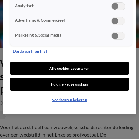
Analytisch
Advertising & Commercieel
Marketing & Social media
Derde partijen lijst
Voor het eerst vrouwelijke
Alle cookies accepteren
scheidsrechter in Engels
Huidige keuze opslaan
profvoetbal
Voorkeuren beheren
30 mrt 2021, 15:42
Voor het eerst heeft een vrouwelijke scheidsrechter de leiding
over een wedstrijd in het Engelse profvoetbal. De