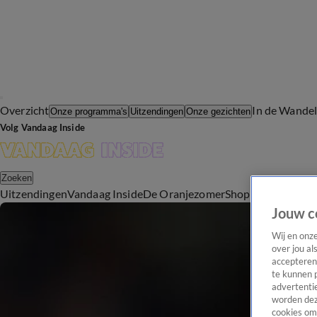
Overzicht
In de Wande
Onze programma's
Uitzendingen
Onze gezichten
Volg Vandaag Inside
Zoeken
Uitzendingen
Vandaag Inside
De Oranjezomer
Shop
Uitzending b
Jouw c
Wij en onz
over jou al
accepteren
te kunnen 
advertentie
worden dez
cookies om 