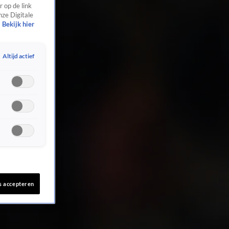
 op de link
nze Digitale
Bekijk hier
Altijd actief
s accepteren