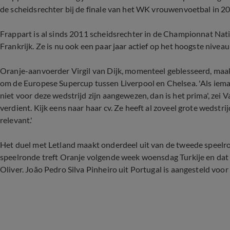
de scheidsrechter bij de finale van het WK vrouwenvoetbal in 2
Frappart is al sinds 2011 scheidsrechter in de Championnat Nati
Frankrijk. Ze is nu ook een paar jaar actief op het hoogste nivea
Oranje-aanvoerder Virgil van Dijk, momenteel geblesseerd, maak
om de Europese Supercup tussen Liverpool en Chelsea. 'Als ieman
niet voor deze wedstrijd zijn aangewezen, dan is het prima', zei V
verdient. Kijk eens naar haar cv. Ze heeft al zoveel grote wedstr
relevant.'
Het duel met Letland maakt onderdeel uit van de tweede speelro
speelronde treft Oranje volgende week woensdag Turkije en dat 
Oliver. João Pedro Silva Pinheiro uit Portugal is aangesteld voor