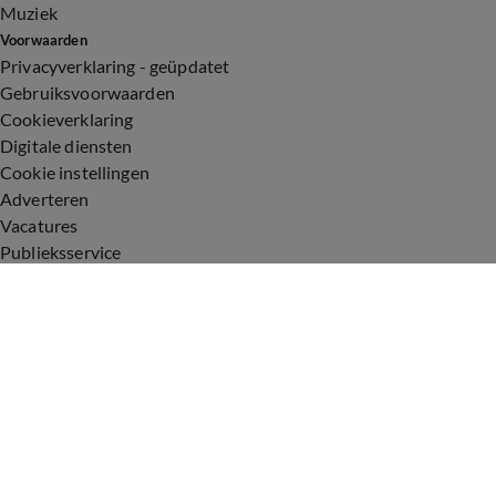
Muziek
Voorwaarden
Privacyverklaring - geüpdatet
Gebruiksvoorwaarden
Cookieverklaring
Digitale diensten
Cookie instellingen
Adverteren
Vacatures
Publieksservice
Toegankelijkheid
Uitzendingen
Vandaag Inside
De Oranjezomer
De Oranjezondag
Veronica Inside
Veronica Offside
Volg Vandaag Inside
©
2026 Talpa Network. Alle rechten voorbehouden. Geen tekst-