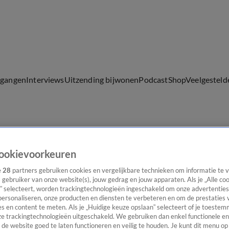
lgangen
Interviews
Uitzending bijwonen
Podcast
Shop
Veelgesteld
ijwonen
ookievoorkeuren
e
28
partners gebruiken cookies en vergelijkbare technieken om informatie te
s gebruiker van onze website(s), jouw gedrag en jouw apparaten. Als je „Alle co
” selecteert, worden trackingtechnologieën ingeschakeld om onze advertenties
personaliseren, onze producten en diensten te verbeteren en om de prestaties 
s en content te meten. Als je „Huidige keuze opslaan” selecteert of je toestemm
e trackingtechnologieën uitgeschakeld. We gebruiken dan enkel functionele en
de website goed te laten functioneren en veilig te houden. Je kunt dit menu op