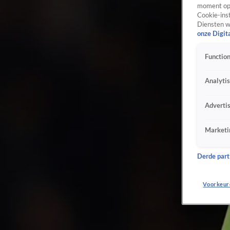
moment opn
Cookie-inst
Diensten w
onze Digit
Function
Analyti
Adverti
Marketi
Derde parti
Voorkeur