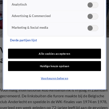
Analytisch
Advertising & Commercieel
Marketing & Social media
Derde partijen lijst
Voetbalwereld neemt
Alle cookies accepteren
afscheid van Rensenbrink
Huidige keuze opslaan
31 jan 2020, 20:25
Voorkeuren beheren
Voormalig international Rob Rensenbrink is vrijdag in Zaandam
gecremeerd. De linksbuiten die furore maakte bij de Belgische
club Anderlecht en speelde in de WK-finales van 1974 en 1978,
overleed een week geleden op 72-jarige leeftijd aan de gevolgen