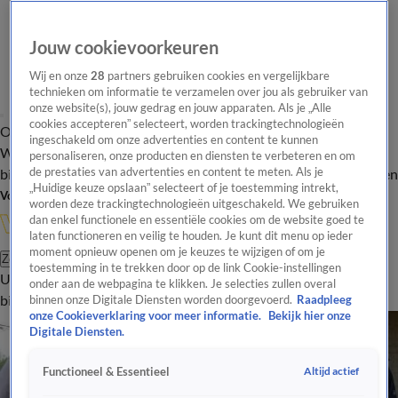
Jouw cookievoorkeuren
Wij en onze
28
partners gebruiken cookies en vergelijkbare
technieken om informatie te verzamelen over jou als gebruiker van
onze website(s), jouw gedrag en jouw apparaten. Als je „Alle
cookies accepteren” selecteert, worden trackingtechnologieën
Overzicht
In de
Onze programma's
Uitzendingen
Onze gezichten
ingeschakeld om onze advertenties en content te kunnen
Wandelgangen
Interviews
Uitzending
personaliseren, onze producten en diensten te verbeteren en om
bijwonen
de prestaties van advertenties en content te meten. Als je
Podcast
Shop
Veelgestelde vragen
Kijkersvraag insturen
„Huidige keuze opslaan” selecteert of je toestemming intrekt,
Volg Vandaag Inside
worden deze trackingtechnologieën uitgeschakeld. We gebruiken
dan enkel functionele en essentiële cookies om de website goed te
laten functioneren en veilig te houden. Je kunt dit menu op ieder
moment opnieuw openen om je keuzes te wijzigen of om je
Zoeken
toestemming in te trekken door op de link Cookie-instellingen
Uitzendingen
Vandaag Inside
De Oranjezomer
Shop
Uitzending
onder aan de webpagina te klikken. Je selecties zullen overal
bijwonen
binnen onze Digitale Diensten worden doorgevoerd.
Raadpleeg
onze Cookieverklaring voor meer informatie.
Bekijk hier onze
Digitale Diensten.
Altijd actief
Functioneel & Essentieel