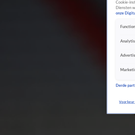
Cookie-inst
Diensten w
onze Digit
Function
Analyti
Adverti
Marketi
Derde parti
Voorkeur