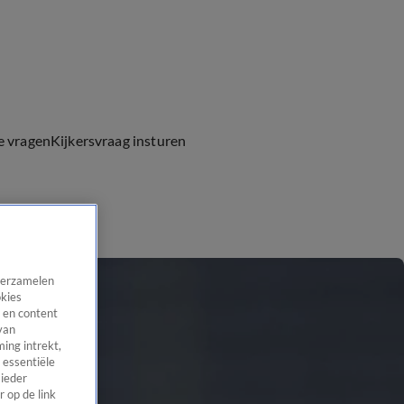
e vragen
Kijkersvraag insturen
 verzamelen
okies
 en content
van
ing intrekt,
 essentiële
 ieder
 op de link