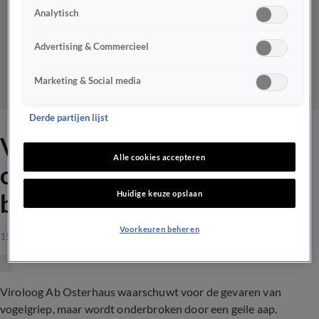
Analytisch
Advertising & Commercieel
Marketing & Social media
Derde partijen lijst
Viroloog Ab Osterhaus
Alle cookies accepteren
onderbroken door geile aap
Huidige keuze opslaan
bij Vandaag Inside
Voorkeuren beheren
15 apr 2023, 00:46
Viroloog Ab Osterhaus waarschuwt voor de gevaren van
vogelgriep, maar wordt onderbroken door een geile aap.