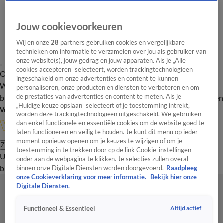
Jouw cookievoorkeuren
Wij en onze
28
partners gebruiken cookies en vergelijkbare
technieken om informatie te verzamelen over jou als gebruiker van
onze website(s), jouw gedrag en jouw apparaten. Als je „Alle
cookies accepteren” selecteert, worden trackingtechnologieën
Overzicht
In de
Onze programma's
Uitzendingen
Onze gezichten
ingeschakeld om onze advertenties en content te kunnen
Wandelgangen
Interviews
Uitzending
personaliseren, onze producten en diensten te verbeteren en om
bijwonen
de prestaties van advertenties en content te meten. Als je
Podcast
Shop
Veelgestelde vragen
Kijkersvraag insturen
„Huidige keuze opslaan” selecteert of je toestemming intrekt,
Volg Vandaag Inside
worden deze trackingtechnologieën uitgeschakeld. We gebruiken
dan enkel functionele en essentiële cookies om de website goed te
laten functioneren en veilig te houden. Je kunt dit menu op ieder
moment opnieuw openen om je keuzes te wijzigen of om je
Zoeken
toestemming in te trekken door op de link Cookie-instellingen
Uitzendingen
Vandaag Inside
De Oranjezomer
Shop
Uitzending
onder aan de webpagina te klikken. Je selecties zullen overal
bijwonen
binnen onze Digitale Diensten worden doorgevoerd.
Raadpleeg
onze Cookieverklaring voor meer informatie.
Bekijk hier onze
Digitale Diensten.
Altijd actief
Functioneel & Essentieel