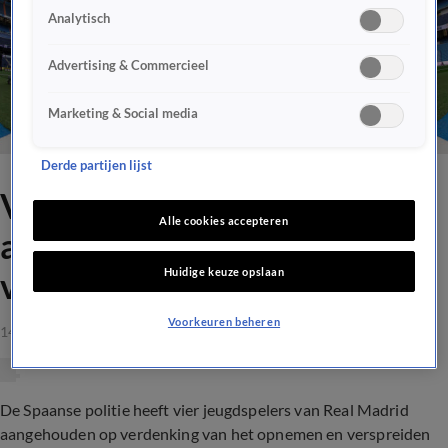
Analytisch
Advertising & Commercieel
Marketing & Social media
Derde partijen lijst
Vier spelers Real Madrid
Alle cookies accepteren
aangehouden vanwege
Huidige keuze opslaan
verspreiden seksvideo
Voorkeuren beheren
14 sep 2023, 20:29
De Spaanse politie heeft vier jeugdspelers van Real Madrid
aangehouden op verdenking van het opnemen en verspreiden