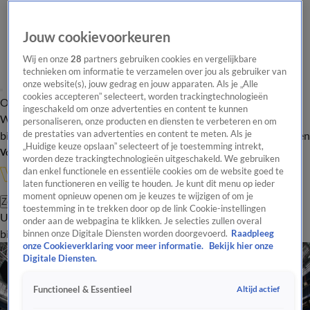
Jouw cookievoorkeuren
Wij en onze
28
partners gebruiken cookies en vergelijkbare
technieken om informatie te verzamelen over jou als gebruiker van
onze website(s), jouw gedrag en jouw apparaten. Als je „Alle
cookies accepteren” selecteert, worden trackingtechnologieën
Overzicht
In de
Onze programma's
Uitzendingen
Onze gezichten
ingeschakeld om onze advertenties en content te kunnen
Wandelgangen
Interviews
Uitzending
personaliseren, onze producten en diensten te verbeteren en om
bijwonen
de prestaties van advertenties en content te meten. Als je
Podcast
Shop
Veelgestelde vragen
Kijkersvraag insturen
„Huidige keuze opslaan” selecteert of je toestemming intrekt,
Volg Vandaag Inside
worden deze trackingtechnologieën uitgeschakeld. We gebruiken
dan enkel functionele en essentiële cookies om de website goed te
laten functioneren en veilig te houden. Je kunt dit menu op ieder
moment opnieuw openen om je keuzes te wijzigen of om je
Zoeken
toestemming in te trekken door op de link Cookie-instellingen
Uitzendingen
Vandaag Inside
De Oranjezomer
Shop
Uitzending
onder aan de webpagina te klikken. Je selecties zullen overal
bijwonen
binnen onze Digitale Diensten worden doorgevoerd.
Raadpleeg
onze Cookieverklaring voor meer informatie.
Bekijk hier onze
Digitale Diensten.
Altijd actief
Functioneel & Essentieel