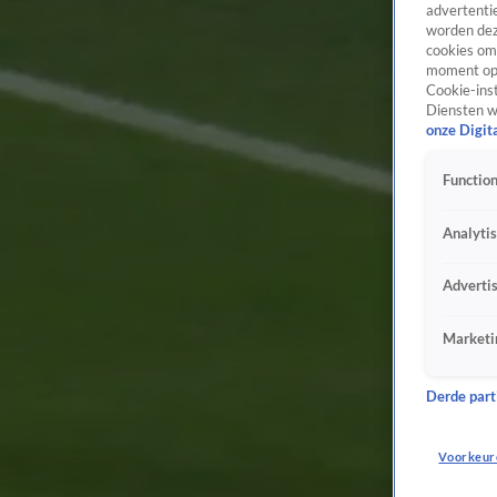
advertentie
worden dez
cookies om 
moment opn
Cookie-inst
Diensten w
onze Digit
Function
Analyti
Adverti
Marketi
Derde parti
Voorkeur