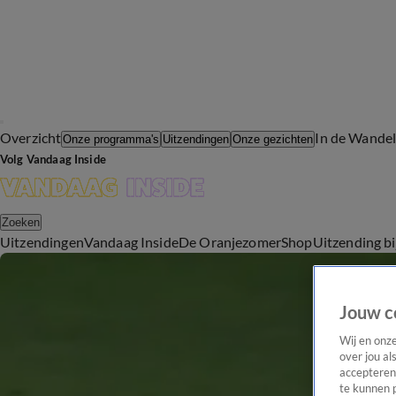
Overzicht
In de Wande
Onze programma's
Uitzendingen
Onze gezichten
Volg Vandaag Inside
Zoeken
Uitzendingen
Vandaag Inside
De Oranjezomer
Shop
Uitzending b
Jouw c
Wij en onz
over jou al
accepteren
te kunnen 