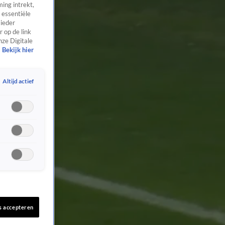
ing intrekt,
 essentiële
 ieder
 op de link
nze Digitale
Bekijk hier
Altijd actief
s accepteren