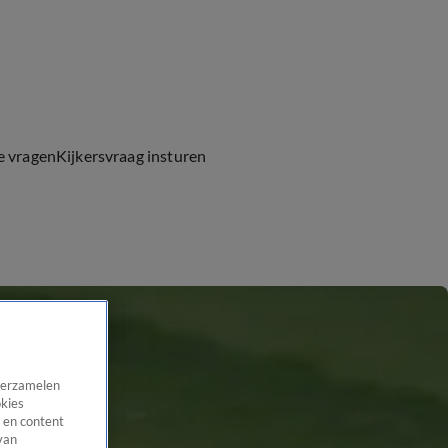
e vragen
Kijkersvraag insturen
 verzamelen
okies
 en content
van