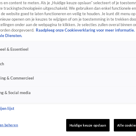
s en content te meten. Als je „Huidige keuze opslaan” selecteert of je toestemm
e trackingtechnologieën uitgeschakeld. We gebruiken dan enkel functionele en
de website goed te laten functioneren en veilig te houden. Je kunt dit menu op
ieuw openen om je keuzes te wijzigen of om je toestemming in te trekken door
ellingen onder aan de webpagina te klikken. Je selecties zullen overal binnen o
orden doorgevoerd.
Raadpleeg onze Cookieverklaring voor meer informatie.
ale Diensten.
eel & Essentieel
sch
sing & Commercieel
ng & Social media
jen lijst
en beheren
Huidige keuze opslaan
Alle cookie