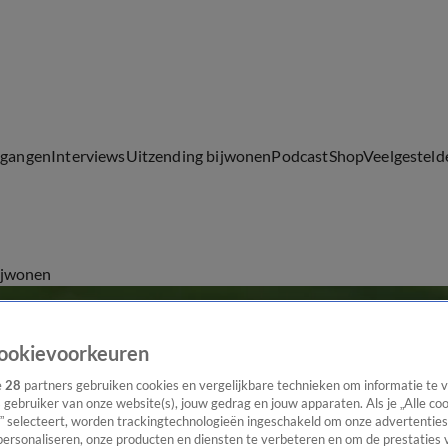
lgangen
Interviews
Uitzending bijwonen
Podcast
Shop
Veelgesteld
ijwonen
ookievoorkeuren
e
28
partners gebruiken cookies en vergelijkbare technieken om informatie te
s gebruiker van onze website(s), jouw gedrag en jouw apparaten. Als je „Alle co
” selecteert, worden trackingtechnologieën ingeschakeld om onze advertenties
personaliseren, onze producten en diensten te verbeteren en om de prestaties 