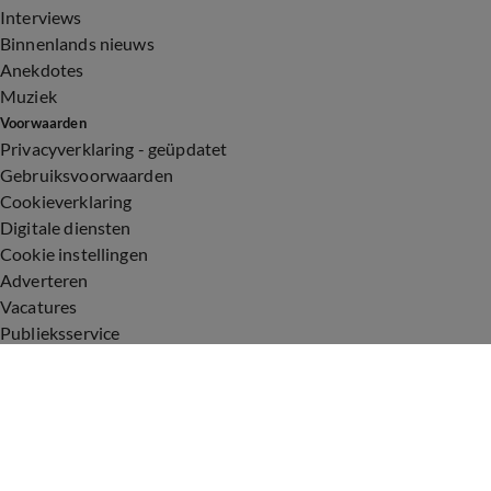
Interviews
Binnenlands nieuws
Anekdotes
Muziek
Voorwaarden
Privacyverklaring - geüpdatet
Gebruiksvoorwaarden
Cookieverklaring
Digitale diensten
Cookie instellingen
Adverteren
Vacatures
Publieksservice
Toegankelijkheid
Uitzendingen
Vandaag Inside
De Oranjezomer
De Oranjezondag
Veronica Inside