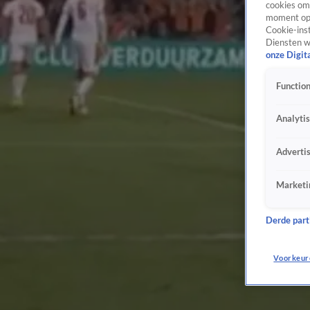
cookies om 
moment opn
Cookie-inst
Diensten w
onze Digit
Function
Analyti
Adverti
Marketi
Derde parti
Voorkeur