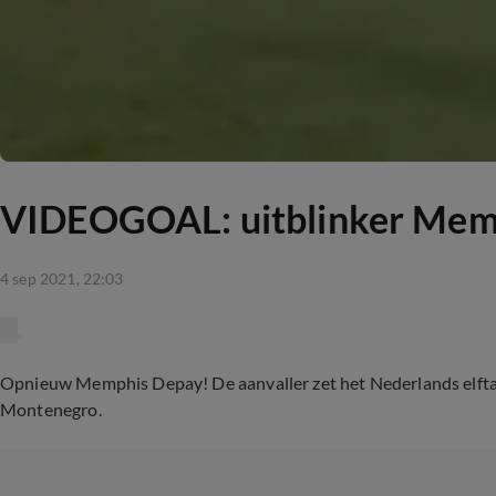
VIDEOGOAL: uitblinker Memp
4 sep 2021, 22:03
Opnieuw Memphis Depay! De aanvaller zet het Nederlands elftal
Montenegro.