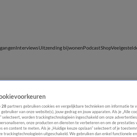
lgangen
Interviews
Uitzending bijwonen
Podcast
Shop
Veelgesteld
ijwonen
ookievoorkeuren
e
28
partners gebruiken cookies en vergelijkbare technieken om informatie te
s gebruiker van onze website(s), jouw gedrag en jouw apparaten. Als je „Alle co
” selecteert, worden trackingtechnologieën ingeschakeld om onze advertenties
personaliseren, onze producten en diensten te verbeteren en om de prestaties 
s en content te meten. Als je „Huidige keuze opslaan” selecteert of je toestemm
e trackingtechnologieën uitgeschakeld. We gebruiken dan enkel functionele en