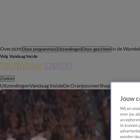
Overzicht
In de Wande
Onze programma's
Uitzendingen
Onze gezichten
Volg Vandaag Inside
Zoeken
Uitzendingen
Vandaag Inside
De Oranjezomer
Shop
Uitzending b
Jouw c
Wij en onz
over jou al
accepteren
te kunnen 
advertentie
worden dez