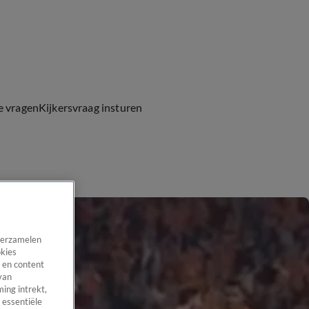
e vragen
Kijkersvraag insturen
 verzamelen
okies
 en content
van
ing intrekt,
 essentiële