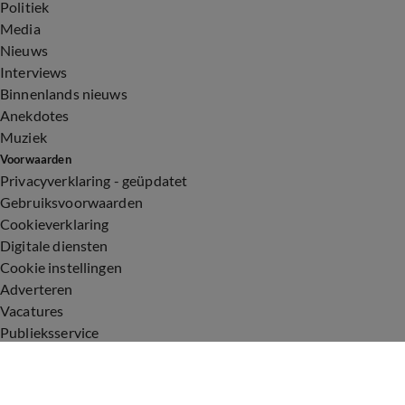
Politiek
Media
Nieuws
Interviews
Binnenlands nieuws
Anekdotes
Muziek
Voorwaarden
Privacyverklaring - geüpdatet
Gebruiksvoorwaarden
Cookieverklaring
Digitale diensten
Cookie instellingen
Adverteren
Vacatures
Publieksservice
Toegankelijkheid
Uitzendingen
Vandaag Inside