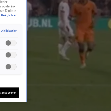
 ieder
 op de link
nze Digitale
Bekijk hier
Altijd actief
s accepteren