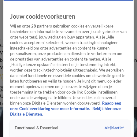
Jouw cookievoorkeuren
Wij en onze
28
partners gebruiken cookies en vergelijkbare
technieken om informatie te verzamelen over jou als gebruiker van
onze website(s), jouw gedrag en jouw apparaten. Als je „Alle
cookies accepteren” selecteert, worden trackingtechnologieën
Overzicht
In de
Onze programma's
Uitzendingen
Onze gezichten
ingeschakeld om onze advertenties en content te kunnen
Wandelgangen
Interviews
Uitzending
personaliseren, onze producten en diensten te verbeteren en om
bijwonen
de prestaties van advertenties en content te meten. Als je
Podcast
Shop
Veelgestelde vragen
Kijkersvraag insturen
„Huidige keuze opslaan” selecteert of je toestemming intrekt,
Volg Vandaag Inside
worden deze trackingtechnologieën uitgeschakeld. We gebruiken
dan enkel functionele en essentiële cookies om de website goed te
laten functioneren en veilig te houden. Je kunt dit menu op ieder
moment opnieuw openen om je keuzes te wijzigen of om je
Zoeken
toestemming in te trekken door op de link Cookie-instellingen
Uitzendingen
Vandaag Inside
De Oranjezomer
Shop
Uitzending
onder aan de webpagina te klikken. Je selecties zullen overal
bijwonen
binnen onze Digitale Diensten worden doorgevoerd.
Raadpleeg
onze Cookieverklaring voor meer informatie.
Bekijk hier onze
Digitale Diensten.
Altijd actief
Functioneel & Essentieel