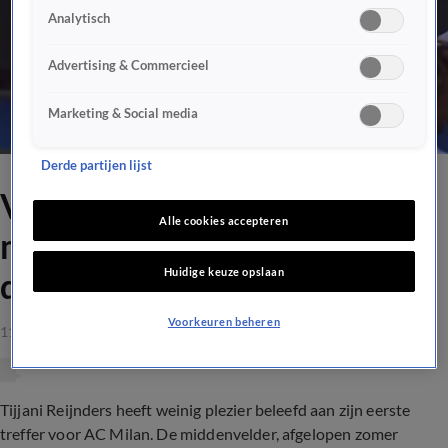
Analytisch
Advertising & Commercieel
Marketing & Social media
Derde partijen lijst
Videogoal: Tijjani Reijnders
Alle cookies accepteren
maakt na mooie solo eerste
Huidige keuze opslaan
doelpunt voor AC Milan
Voorkeuren beheren
11 nov 2023, 17:11
Tijjani Reijnders heeft weinig plezier beleefd aan zijn eerste
treffer voor AC Milan. De middenvelder, afgelopen zomer