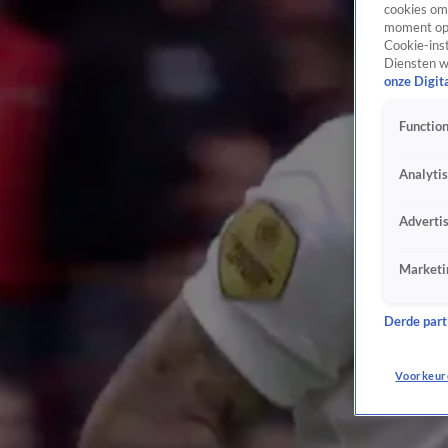
cookies om 
moment opn
Cookie-inst
Diensten w
onze Digit
Function
Analyti
Adverti
Marketi
Derde parti
Voorkeur