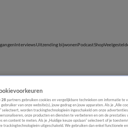
lgangen
Interviews
Uitzending bijwonen
Podcast
Shop
Veelgesteld
ijwonen
ookievoorkeuren
e
28
partners gebruiken cookies en vergelijkbare technieken om informatie te
s gebruiker van onze website(s), jouw gedrag en jouw apparaten. Als je „Alle co
” selecteert, worden trackingtechnologieën ingeschakeld om onze advertenties
personaliseren, onze producten en diensten te verbeteren en om de prestaties 
s en content te meten. Als je „Huidige keuze opslaan” selecteert of je toestemm
e trackingtechnologieën uitgeschakeld. We gebruiken dan enkel functionele en