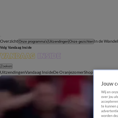
Overzicht
In de Wande
Onze programma's
Uitzendingen
Onze gezichten
Volg Vandaag Inside
Zoeken
Uitzendingen
Vandaag Inside
De Oranjezomer
Shop
Uitzending b
Jouw c
Wij en onz
over jou al
accepteren
te kunnen 
advertentie
worden dez