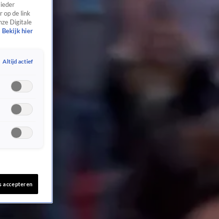
 ieder
 op de link
nze Digitale
Bekijk hier
Altijd actief
s accepteren