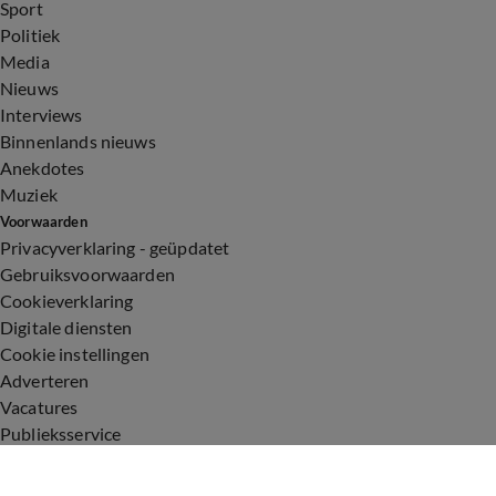
Sport
Politiek
Media
Nieuws
Interviews
Binnenlands nieuws
Anekdotes
Muziek
Voorwaarden
Privacyverklaring - geüpdatet
Gebruiksvoorwaarden
Cookieverklaring
Digitale diensten
Cookie instellingen
Adverteren
Vacatures
Publieksservice
Toegankelijkheid
Uitzendingen