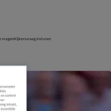
e vragen
Kijkersvraag insturen
 verzamelen
okies
 en content
van
ing intrekt,
 essentiële