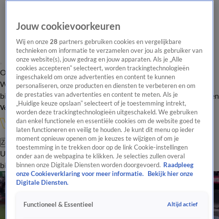
Jouw cookievoorkeuren
Wij en onze
28
partners gebruiken cookies en vergelijkbare
technieken om informatie te verzamelen over jou als gebruiker van
onze website(s), jouw gedrag en jouw apparaten. Als je „Alle
cookies accepteren” selecteert, worden trackingtechnologieën
Overzicht
In de
Onze programma's
Uitzendingen
Onze gezichten
ingeschakeld om onze advertenties en content te kunnen
Wandelgangen
Interviews
Uitzending
personaliseren, onze producten en diensten te verbeteren en om
bijwonen
de prestaties van advertenties en content te meten. Als je
Podcast
Shop
Veelgestelde vragen
Kijkersvraag insturen
„Huidige keuze opslaan” selecteert of je toestemming intrekt,
Volg Vandaag Inside
worden deze trackingtechnologieën uitgeschakeld. We gebruiken
dan enkel functionele en essentiële cookies om de website goed te
laten functioneren en veilig te houden. Je kunt dit menu op ieder
moment opnieuw openen om je keuzes te wijzigen of om je
Zoeken
toestemming in te trekken door op de link Cookie-instellingen
Uitzendingen
Vandaag Inside
De Oranjezomer
Shop
Uitzending
onder aan de webpagina te klikken. Je selecties zullen overal
bijwonen
binnen onze Digitale Diensten worden doorgevoerd.
Raadpleeg
onze Cookieverklaring voor meer informatie.
Bekijk hier onze
Digitale Diensten.
Altijd actief
Functioneel & Essentieel