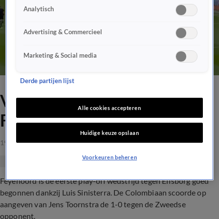
Analytisch
Advertising & Commercieel
Marketing & Social media
Derde partijen lijst
VIDEOGOAL: Sinisterra zet
Alle cookies accepteren
Feyenoord op 1-0
Huidige keuze opslaan
19 aug 2021, 20:36
Voorkeuren beheren
Feyenoord is de eerste play-off wedstrijd tegen Elfsborg goed
begonnen dankzij Luis Sinisterra. De Colombiaan scoorde op
aangeven van Jens Toornstra de 1-0 tegen de Zweedse
opponent.