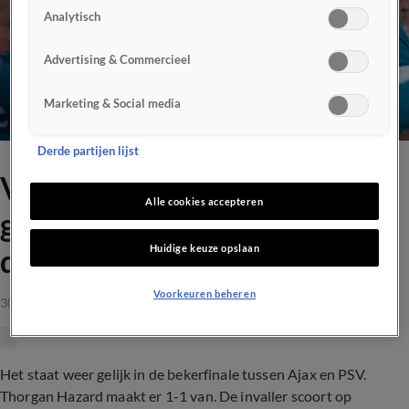
Analytisch
Advertising & Commercieel
Marketing & Social media
Derde partijen lijst
Videogoal: PSV komt op
Alle cookies accepteren
gelijke hoogte met Ajax
Huidige keuze opslaan
dankzij Hazard
Voorkeuren beheren
30 apr 2023, 19:44
Het staat weer gelijk in de bekerfinale tussen Ajax en PSV.
Thorgan Hazard maakt er 1-1 van. De invaller scoort op