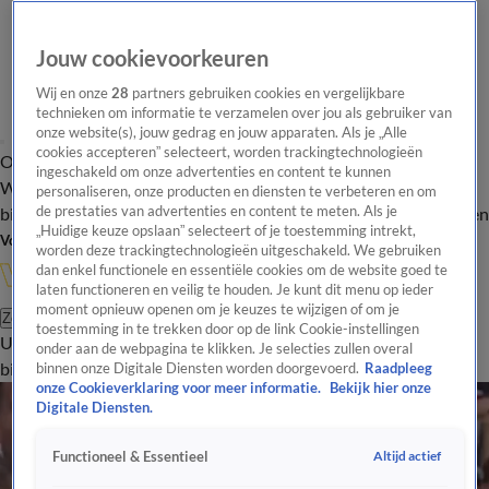
Jouw cookievoorkeuren
Wij en onze
28
partners gebruiken cookies en vergelijkbare
technieken om informatie te verzamelen over jou als gebruiker van
onze website(s), jouw gedrag en jouw apparaten. Als je „Alle
cookies accepteren” selecteert, worden trackingtechnologieën
Overzicht
In de
Onze programma's
Uitzendingen
Onze gezichten
ingeschakeld om onze advertenties en content te kunnen
Wandelgangen
Interviews
Uitzending
personaliseren, onze producten en diensten te verbeteren en om
bijwonen
de prestaties van advertenties en content te meten. Als je
Podcast
Shop
Veelgestelde vragen
Kijkersvraag insturen
„Huidige keuze opslaan” selecteert of je toestemming intrekt,
Volg Vandaag Inside
worden deze trackingtechnologieën uitgeschakeld. We gebruiken
dan enkel functionele en essentiële cookies om de website goed te
laten functioneren en veilig te houden. Je kunt dit menu op ieder
moment opnieuw openen om je keuzes te wijzigen of om je
Zoeken
toestemming in te trekken door op de link Cookie-instellingen
Uitzendingen
Vandaag Inside
De Oranjezomer
Shop
Uitzending
onder aan de webpagina te klikken. Je selecties zullen overal
bijwonen
binnen onze Digitale Diensten worden doorgevoerd.
Raadpleeg
onze Cookieverklaring voor meer informatie.
Bekijk hier onze
Digitale Diensten.
Altijd actief
Functioneel & Essentieel