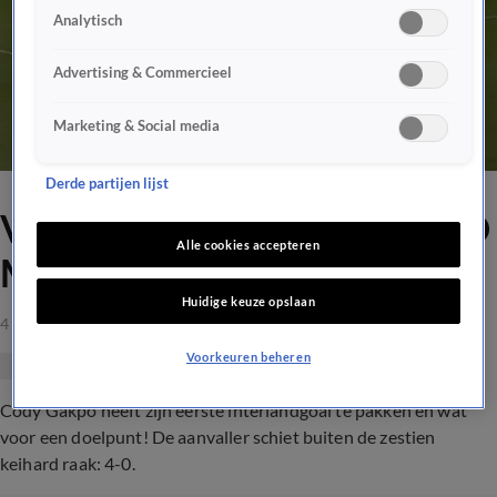
Analytisch
Advertising & Commercieel
Marketing & Social media
Derde partijen lijst
VIDEOGOAL: CODY GAKPO
Alle cookies accepteren
MET EEN WERELDGOAL!
Huidige keuze opslaan
4 sep 2021, 22:22
Voorkeuren beheren
Cody Gakpo heeft zijn eerste interlandgoal te pakken en wat
voor een doelpunt! De aanvaller schiet buiten de zestien
keihard raak: 4-0.