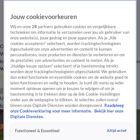
Jouw cookievoorkeuren
Wij en onze
28
partners gebruiken cookies en vergelijkbare
technieken om informatie te verzamelen over jou als gebruiker van
onze website(s), jouw gedrag en jouw apparaten. Als je „Alle
cookies accepteren” selecteert, worden trackingtechnologieën
Overzicht
In de
Onze programma's
Uitzendingen
Onze gezichten
ingeschakeld om onze advertenties en content te kunnen
Wandelgangen
Interviews
Uitzending
personaliseren, onze producten en diensten te verbeteren en om
bijwonen
de prestaties van advertenties en content te meten. Als je
Podcast
Shop
Veelgestelde vragen
Kijkersvraag insturen
„Huidige keuze opslaan” selecteert of je toestemming intrekt,
Volg Vandaag Inside
worden deze trackingtechnologieën uitgeschakeld. We gebruiken
dan enkel functionele en essentiële cookies om de website goed te
laten functioneren en veilig te houden. Je kunt dit menu op ieder
moment opnieuw openen om je keuzes te wijzigen of om je
Zoeken
toestemming in te trekken door op de link Cookie-instellingen
Uitzendingen
Vandaag Inside
De Oranjezomer
Shop
Uitzending
onder aan de webpagina te klikken. Je selecties zullen overal
bijwonen
binnen onze Digitale Diensten worden doorgevoerd.
Raadpleeg
onze Cookieverklaring voor meer informatie.
Bekijk hier onze
Digitale Diensten.
Altijd actief
Functioneel & Essentieel