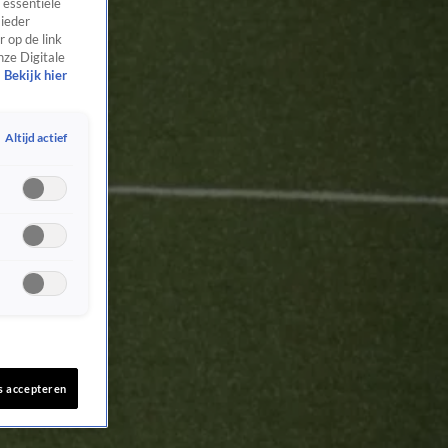
 essentiële
 ieder
 op de link
nze Digitale
Bekijk hier
Altijd actief
s accepteren