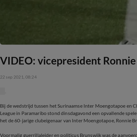
VIDEO: vicepresident Ronnie 
22 sep 2021, 08:24
Bij de wedstrijd tussen het Surinaamse Inter Moengotapoe en C
League in Paramaribo stond dinsdagavond een opvallende speler
het de 60-jarige clubeigenaar van Inter Moengotapoe, Ronnie Br
Voormalig guerrillaleider en politicus Brunswijk was de aanvoerder