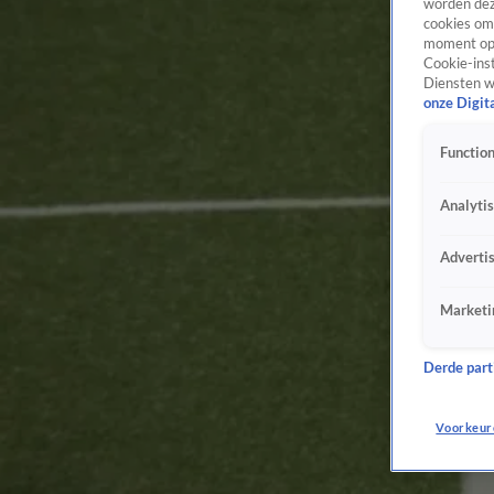
worden dez
cookies om 
moment opn
Cookie-inst
Diensten w
onze Digit
Function
Analyti
Adverti
Marketi
Derde parti
Voorkeur