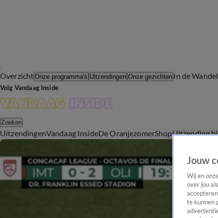
Overzicht
In de Wande
Onze programma's
Uitzendingen
Onze gezichten
Volg Vandaag Inside
Zoeken
Uitzendingen
Vandaag Inside
De Oranjezomer
Shop
Uitzending b
Jouw c
Wij en onz
over jou al
accepteren
te kunnen 
advertentie