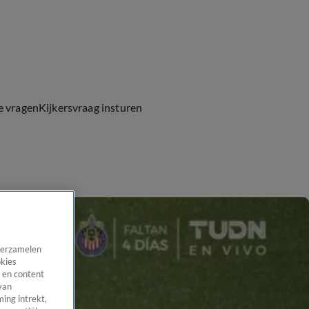
e vragen
Kijkersvraag insturen
 verzamelen
okies
 en content
van
ing intrekt,