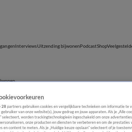
lgangen
Interviews
Uitzending bijwonen
Podcast
Shop
Veelgesteld
ijwonen
ookievoorkeuren
e
28
partners gebruiken cookies en vergelijkbare technieken om informatie te
s gebruiker van onze website(s), jouw gedrag en jouw apparaten. Als je „Alle co
” selecteert, worden trackingtechnologieën ingeschakeld om onze advertenties
personaliseren, onze producten en diensten te verbeteren en om de prestaties 
s en content te meten. Als je „Huidige keuze opslaan” selecteert of je toestemm