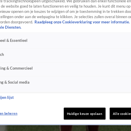
e trackingtechnologieën uitgeschakeld. We gebruiken dan enkel functionele en
de website goed te laten functioneren en veilig te houden. Je kunt dit menu op
ieuw openen om je keuzes te wijzigen of om je toestemming in te trekken door
ellingen onder aan de webpagina te klikken. Je selecties zullen overal binnen o
orden doorgevoerd.
Raadpleeg onze Cookieverklaring voor meer informatie.
ale Diensten.
eel & Essentieel
sch
sing & Commercieel
ng & Social media
jen lijst
en beheren
Huidige keuze opslaan
Alle cookie